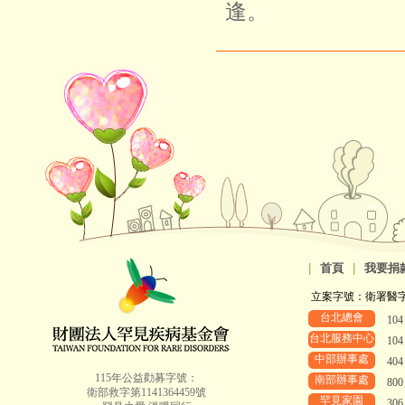
逢。
|
首頁
|
我要捐
立案字號：衛署醫字第8
台北總會
10
台北服務中心
10
中部辦事處
40
115年公益勸募字號：
南部辦事處
80
衛部救字第1141364459號
罕見家園
30