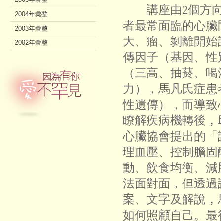
講座由2個方向
2004年彙整
者最常面臨的心臟
2003年彙整
大、瘤、剝離開始
2002年彙整
傳因子（基因、性
（三高、抽菸、喝
力），馬凡氏症患
性遺傳），而導致
瞭解疾病機轉後，
心臟協會提出的「
理血壓、控制膽固
動、飲食均衡、減
法面對面，但透過
案、文字及解說，
如何照顧自己。最