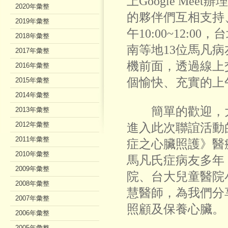
上Google Me
2020年彙整
的夥伴們互相支持
2019年彙整
午10:00~12:
2018年彙整
南等地13位馬凡
2017年彙整
機前面，透過線上
2016年彙整
個愉快、充實的上
2015年彙整
2014年彙整
簡單的歡迎，大
2013年彙整
2012年彙整
進入此次聯誼活動
2011年彙整
症之心臟照護》醫
2010年彙整
馬凡氏症病友多年
2009年彙整
院、台大兒童醫院
2008年彙整
慧醫師，為我們分
2007年彙整
照顧及保養心臟。
2006年彙整
2005年彙整