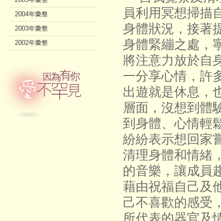
員利用冥想掃描
2004年彙整
身體狀況，接著
2003年彙整
身體緊繃之處，
2002年彙整
將注意力放於自
一分享心情，許
出遊就是休息，
層面，沒想到體
到身體、心情輕
紛紛表示想回家
清理身體和情緒
的音樂，讓成員
藉由祝福自己及
己不喜歡的感受
所代表的器官及