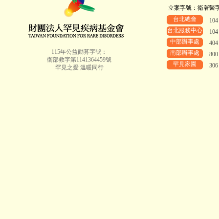
立案字號：衛署醫字第8
台北總會
10
台北服務中心
10
中部辦事處
40
115年公益勸募字號：
南部辦事處
80
衛部救字第1141364459號
罕見家園
30
罕見之愛 溫暖同行