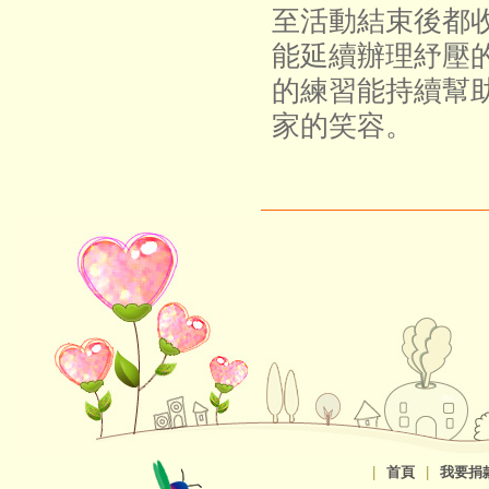
至活動結束後都
能延續辦理紓壓
的練習能持續幫
家的笑容。
|
首頁
|
我要捐