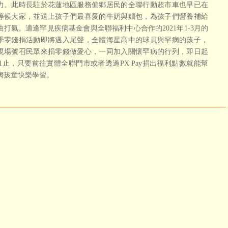
力。此時長駐於花蓮地區服務偏鄉居民的全聯行動超市車也早已在
等候大家，並送上孩子們最喜愛的牛奶與麵包，為孩子們營養補給
油打氣。適逢罕見疾病基金會與全聯福利中心合作的2021年1-3月的
季零錢捐活動即將邁入尾聲，全體海星高中的球員與罕病的孩子，
現場號召民眾來捐零錢做愛心，一同加入關懷罕病的行列，即日起
/31止，只要前往實體全聯門市或者透過PX Pay捐出福利點數就能幫
病孩童快樂學習。