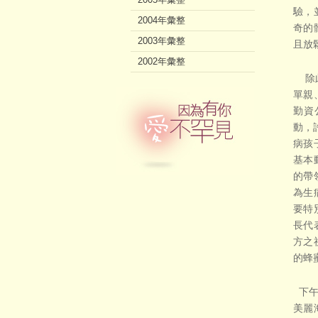
驗，
2004年彙整
奇的
2003年彙整
且放
2002年彙整
除此
單親
勤資
動，
病孩
基本
的帶
為生
要特
長代
方之
的蜂
下午
美麗