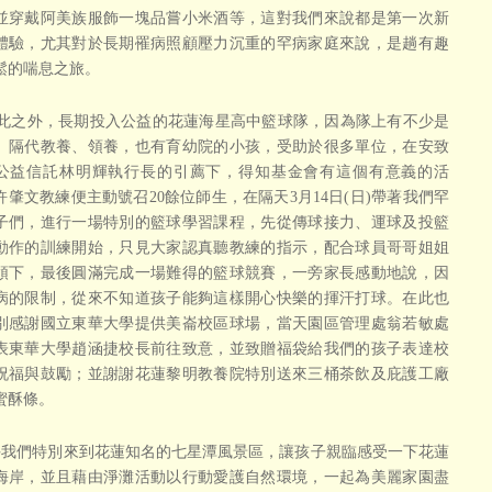
並穿戴阿美族服飾一塊品嘗小米酒等，這對我們來說都是第一次新
體驗，尤其對於長期罹病照顧壓力沉重的罕病家庭來說，是趟有趣
鬆的喘息之旅。
之外，長期投入公益的花蓮海星高中籃球隊，因為隊上有不少是
、隔代教養、領養，也有育幼院的小孩，受助於很多單位，在安致
公益信託林明輝執行長的引薦下，得知基金會有這個有意義的活
許肇文教練便主動號召20餘位師生，在隔天3月14日(日)帶著我們罕
子們，進行一場特別的籃球學習課程，先從傳球接力、運球及投籃
動作的訓練開始，只見大家認真聽教練的指示，配合球員哥哥姐姐
領下，最後圓滿完成一場難得的籃球競賽，一旁家長感動地說，因
病的限制，從來不知道孩子能夠這樣開心快樂的揮汗打球。在此也
別感謝國立東華大學提供美崙校區球場，當天園區管理處翁若敏處
表東華大學趙涵捷校長前往致意，並致贈福袋給我們的孩子表達校
祝福與鼓勵；並謝謝花蓮黎明教養院特別送來三桶茶飲及庇護工廠
蜜酥條。
我們特別來到花蓮知名的七星潭風景區，讓孩子親臨感受一下花蓮
海岸，並且藉由淨灘活動以行動愛護自然環境，一起為美麗家園盡