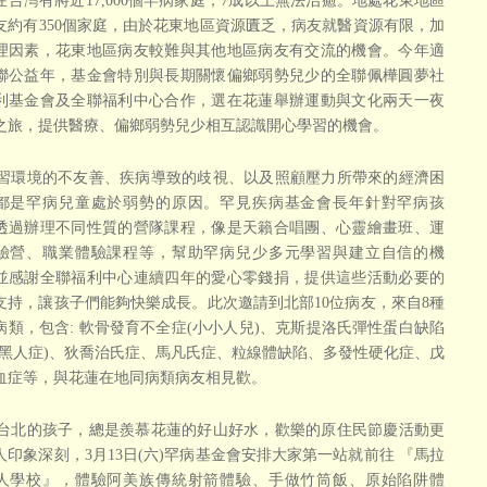
在台灣有將近17,000個罕病家庭，7成以上無法治癒。地處花東地區
友約有350個家庭，由於花東地區資源匱乏，病友就醫資源有限，加
理因素，花東地區病友較難與其他地區病友有交流的機會。今年適
聯公益年，基金會特別與長期關懷偏鄉弱勢兒少的全聯佩樺圓夢社
利基金會及全聯福利中心合作，選在花蓮舉辦運動與文化兩天一夜
之旅，提供醫療、偏鄉弱勢兒少相互認識開心學習的機會。
環境的不友善、疾病導致的歧視、以及照顧壓力所帶來的經濟困
都是罕病兒童處於弱勢的原因。罕見疾病基金會長年針對罕病孩
透過辦理不同性質的營隊課程，像是天籟合唱團、心靈繪畫班、運
驗營、職業體驗課程等，幫助罕病兒少多元學習與建立自信的機
並感謝全聯福利中心連續四年的愛心零錢捐，提供這些活動必要的
支持，讓孩子們能夠快樂成長。此次邀請到北部10位病友，來自8種
病類，包含: 軟骨發育不全症(小小人兒)、克斯提洛氏彈性蛋白缺陷
小黑人症)、狄喬治氏症、馬凡氏症、粒線體缺陷、多發性硬化症、戊
血症等，與花蓮在地同病類病友相見歡。
北的孩子，總是羨慕花蓮的好山好水，歡樂的原住民節慶活動更
人印象深刻，3月13日(六)罕病基金會安排大家第一站就前往 『馬拉
人學校』，體驗阿美族傳統射箭體驗、手做竹筒飯、原始陷阱體