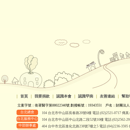
|
首頁
|
我要捐款
|
認識本會
|
認識罕病
|
友善連結
|
幫助
立案字號：衛署醫字第88022340號 劃撥帳號：19343551 戶名：財團法人
台北總會
104 台北市中山區長春路20號6樓 電話:(02)2521-0717 傳真:(0
台北服務中心
104 台北市中山區中山北路二段52號10樓 電話:(02)2562-2958、
中部辦事處
404 台中市北區進化北路238號7樓之5 電話:(04)2236-3595 傳真