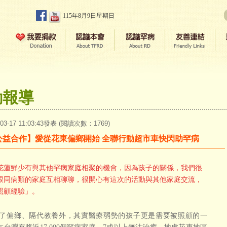
115年8月9日星期日
動報導
-03-17 11:03:43發表 (閱讀次數：1769)
公益合作】愛從花東偏鄉開始 全聯行動超市車快閃助罕病
花蓮鮮少有與其他罕病家庭相聚的機會，因為孩子的關係，我們很
跟同病類的家庭互相聊聊，很開心有這次的活動與其他家庭交流，
照顧經驗」。
偏鄉、隔代教養外，其實醫療弱勢的孩子更是需要被照顧的一