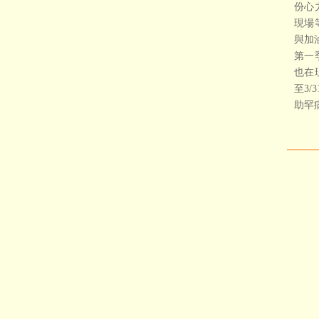
份心
現場
與加
第一
也在
至3
助罕