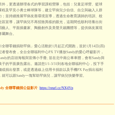
班外，更透過辦理各式的學習課程營隊，包括：兒童足球營、籃球
課程及罕見小勇士棒球隊等，建立罕病兒少自信、自立與融入人群
力；並持續推展罕病友善環境宣導，透過生命教育講師的培訓、校
社區宣導，讓罕病兒不再招致異樣的眼光，這期間也順利培養出街
唱藝人、平面插畫家、陶藝創作及美聲天籟團體等，提供病友展現
專屬舞台。
021全聯零錢捐助罕病」愛心活動於1月起正式開跑，並於1月14日(四)
記者發布會，全台全聯福利中心PX TV播放Sandy的愛心呼籲影片，
andy的店頭海報與宣傳小手冊; 並在北中南公車車體，會有Sandy與
孩子的平面廣告露出。邀請您1/1-3/31到各地全聯福利中心，投下手
錢或捐出發票，或是透過線上信用卡捐款以及手機PX Pay捐出福利
，就可以跟Sandy一塊幫助罕病兒，讓罕病兒快樂學習。
ndy 全聯零錢捐公益影片
:
https://reurl.cc/NXjlVp