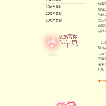
繪畫
2004年彙整
體驗
2003年彙整
的能
園及
2002年彙整
頭演
自我
「2
舉行
以及S
罕病
邊零
點數
★Sa