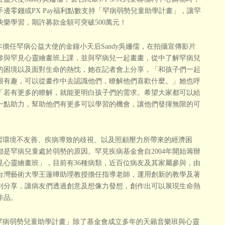
手邊零錢或PX Pay福利點數支持「罕病弱勢兒童助學計畫」，讓罕
快樂學習，期許募款金額可突破500萬元！
擔任罕病公益大使的金鐘小天后Sandy吳姍儒，在拍攝宣傳影片
參與罕見心靈繪畫班上課，並與罕病兒一起畫畫，從中了解罕病兒
的困境以及面對生命的熱忱，她在記者會上分享，「和孩子們一起
很有趣，可以從畫作中去認識他們，瞭解他們喜歡什麼。」她也呼
「若有更多的瞭解，就能更明白孩子們的需求。希望大家都可以給
一點助力，幫助他們有更多可以學習的機會，讓他們發揮無限的可
」
環境不友善、疾病導致的歧視、以及照顧壓力所帶來的經濟困
都是罕病兒童處於弱勢的原因。罕見疾病基金會自2004年開始籌辦
見心靈繪畫班」，目前有36種病類，近百位病友及其家屬參與，由
台灣藝術大學王蓮曄助理教授擔任指導老師，運用創新的教學及著
別分享，讓病友們透過創意及想像力發想，創作出可以展現生命熱
作品。
病弱勢兒童助學計畫」除了基金會成立多年的天籟音樂班與心靈