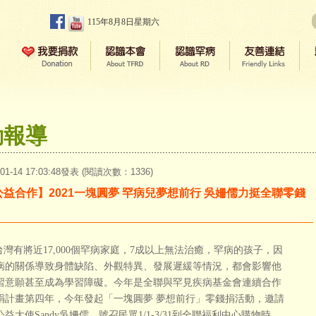
115年8月8日星期六
動報導
-01-14 17:03:48發表 (閱讀次數：1336)
公益合作】2021一塊圓夢 罕病兒夢想前行 吳姍儒力挺全聯零錢
灣有將近17,000個罕病家庭，7成以上無法治癒，罕病的孩子，因
病的關係導致身體缺陷、外觀特異、發展遲緩等情況，都會影響他
習意願甚至成為學習障礙。今年是全聯與罕見疾病基金會連續合作
捐計畫第四年，今年發起「一塊圓夢 夢想前行」零錢捐活動，邀請
益大使Sandy吳姍儒，號召民眾1/1-3/31到全聯福利中心購物時，