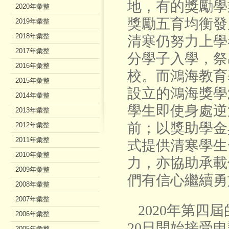
地，有的獎勵學
2020年彙整
獎勵五育均衡發
2019年彙整
2018年彙整
清寒仍努力上學
2017年彙整
分學子入學，祭
2016年彙整
校。而鴻海教育基
2015年彙整
設立的鴻海獎學
2014年彙整
學生即使身處逆
2013年彙整
前；以獎助學金
2012年彙整
2011年彙整
式提供清寒學生
2010年彙整
力，亦協助承載
2009年彙整
們有信心繼續勇
2008年彙整
2007年彙整
2020年第四
2006年彙整
20日開始接受
2005年彙整