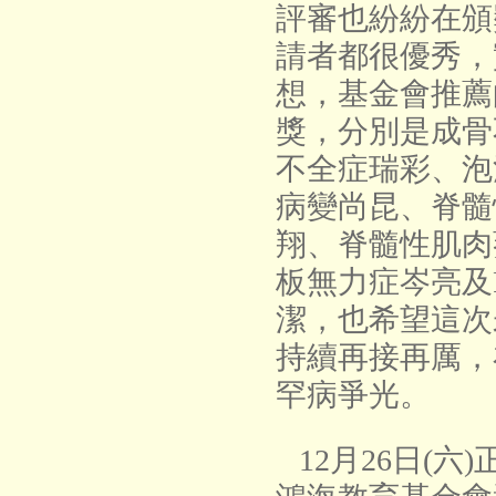
評審也紛紛在頒
請者都很優秀，
想，基金會推薦
獎，分別是成骨
不全症瑞彩、泡
病變尚昆、脊髓
翔、脊髓性肌肉
板無力症岑亮及
潔，也希望這次
持續再接再厲，
罕病爭光。
12月26日(六