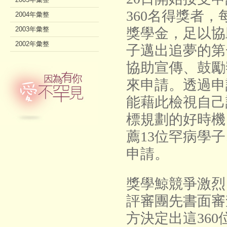
360名得獎者，
2004年彙整
2003年彙整
獎學金，足以協
2002年彙整
子邁出追夢的第
協助宣傳、鼓勵
來申請。透過申
能藉此檢視自己
標規劃的好時機
薦13位罕病學
申請。
獎學鯨競爭激烈
評審團先書面審
方決定出這36