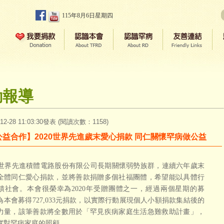
115年8月6日星期四
動報導
-12-28 11:03:30發表 (閱讀次數：1158)
公益合作】2020世界先進歲末愛心捐款 同仁關懷罕病做公益
先進積體電路股份有限公司長期關懷弱勢族群，連續六年歲末
全體同仁愛心捐款，並將善款捐贈多個社福團體，希望能以具體行
饋社會。本會很榮幸為
2020
年受贈團體之一，經過兩個星期的募
為本會募得
727,033
元捐款，以實際行動展現個人小額捐款集結後的
力量，該筆善款將全數用於「罕見疾病家庭生活急難救助計畫」，
實對罕病家庭的照顧。