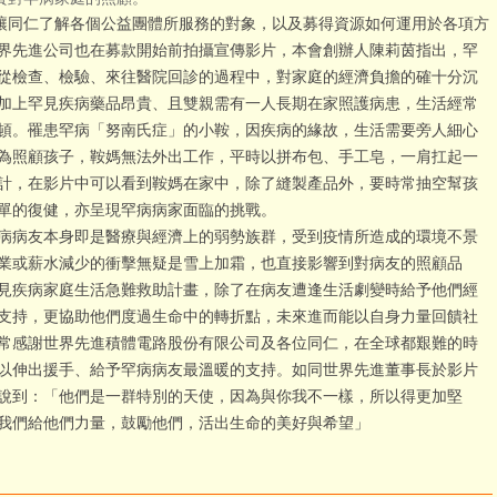
仁了解各個公益團體所服務的對象，以及募得資源如何運用於各項方
界先進公司也在募款開始前拍攝宣傳影片，本會創辦人陳莉茵指出，罕
從檢查、檢驗、來往醫院回診的過程中，對家庭的經濟負擔的確十分沉
加上罕見疾病藥品昂貴、且雙親需有一人長期在家照護病患，生活經常
頓。罹患罕病「努南氏症」的小鞍，因疾病的緣故，生活需要旁人細心
為照顧孩子，鞍媽無法外出工作，平時以拼布包、手工皂，一肩扛起一
計，在影片中可以看到鞍媽在家中，除了縫製產品外，要時常抽空幫孩
單的復健，亦呈現罕病病家面臨的挑戰
。
友本身即是醫療與經濟上的弱勢族群，受到疫情所造成的環境不景
業或薪水減少的衝擊無疑是雪上加霜，也直接影響到對病友的照顧品
見疾病家庭生活急難救助計畫，除了在病友遭逢生活劇變時給予他們經
支持，更協助他們度過生命中的轉折點，未來進而能以自身力量回饋社
常感謝世界先進積體電路股份有限公司及各位同仁，在全球都艱難的時
以伸出援手、給予罕病病友最溫暖的支持。如同世界先進董事長於影片
說到：「他們是一群特別的天使，因為與你我不一樣，所以得更加堅
我們給他們力量，鼓勵他們，活出生命的美好與希望」