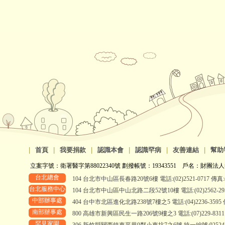
|
首頁
|
我要捐款
|
認識本會
|
認識罕病
|
友善連結
|
幫助
立案字號：衛署醫字第88022340號 劃撥帳號：19343551 戶名：財團法人
台北總會
104 台北市中山區長春路20號6樓 電話:(02)2521-0717 傳真:(0
台北服務中心
104 台北市中山區中山北路二段52號10樓 電話:(02)2562-2958、
中部辦事處
404 台中市北區進化北路238號7樓之5 電話:(04)2236-3595 傳真
南部辦事處
800 高雄市新興區民生一路206號9樓之3 電話:(07)229-8311 傳真
罕見家園