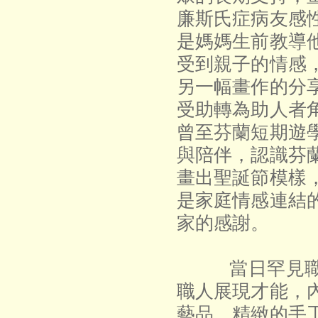
廉斯氏症病友感
是媽媽生前教導
受到親子的情感
另一幅畫作的分
受助轉為助人者
曾至芬蘭短期遊
與陪伴，認識芬
畫出聖誕節模樣
是家庭情感連結
家的感謝
。
當日罕見職人
職人展現才能，
藝品
、精緻的手