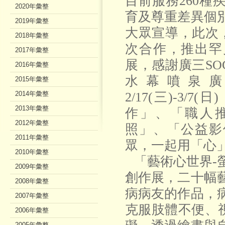
目前服務
260
種
2020年彙整
育及尊重差異個
2019年彙整
大眾宣導，此次
2018年彙整
次合作，推出罕
2017年彙整
展，感謝廣三
SO
2016年彙整
水幕噴泉
2015年彙整
2014年彙整
2/17(
三
)-3/7(
日
)
2013年彙整
作」、「職人
2012年彙整
照」、「公益影
2011年彙整
眾，一起用「心
2010年彙整
「藝術心世界
-
2009年彙整
創作展，
二十幅
2008年彙整
病病友的作品，
2007年彙整
克服肢體不便、
2006年彙整
2005年彙整