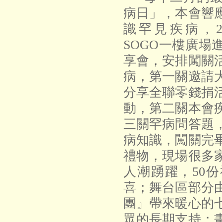
病日」，本會響
識罕見疾病，
2
SOGO
一樓廣場
享會，安排闖關
病，第一關邀請
分享全聯零錢捐
動，第二關本會
三關罕病問答題
病知識，闖關完
禮物，現場很多
人潮踴躍，
50
份
喜
；
舞台區部分
團
』
帶來暖心的
眾的長期支持；