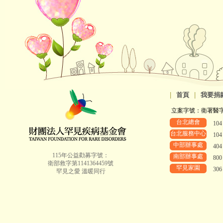
|
首頁
|
我要捐
立案字號：衛署醫字第8
台北總會
10
台北服務中心
10
中部辦事處
40
115年公益勸募字號：
南部辦事處
80
衛部救字第1141364459號
罕見家園
30
罕見之愛 溫暖同行