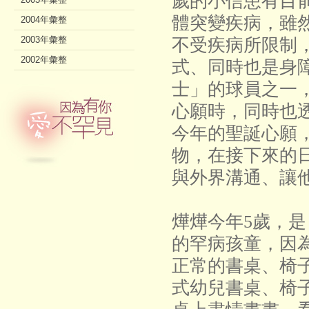
歲的小信患有目
體突變疾病，雖
2004年彙整
2003年彙整
不受疾病所限制
2002年彙整
式、同時也是身
士」的球員之一
心願時，同時也
今年的聖誕心願
物，在接下來的
與外界溝通、讓
燁燁今年5歲，
的罕病孩童，因
正常的書桌、椅
式幼兒書桌、椅