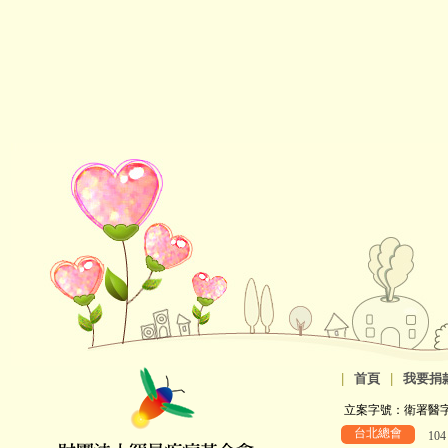
|
首頁
|
我要捐
立案字號：衛署醫字第8
台北總會
10