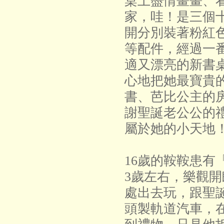
桌上盡情畫畫、
家，哇！是三個
開分別裝著粉紅
等配件，經過一
適又漂亮的新書
心地把她最寶貴
書、芭比公主的
謝聖誕老公公的
屬於她的小天地
16歲的鞍鞍患有
3歲左右，樂觀
處出去玩，跟聖
頭製軌道汽車，