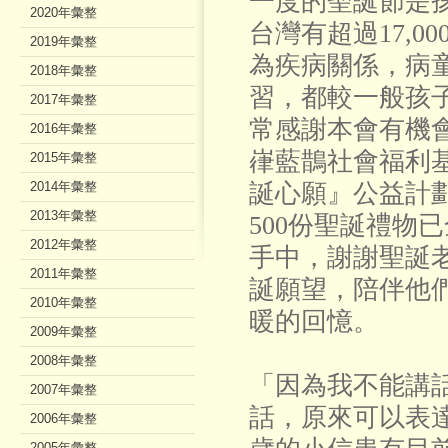
一度的聖誕節是
2020年彙整
台灣有超過17,0
2019年彙整
為疾病關係，病
2018年彙整
習，都較一般孩
2017年彙整
常感謝本會有機
2016年彙整
嵂藍鵲社會福利
2015年彙整
2014年彙整
誕心願』公益計
2013年彙整
500份聖誕禮物
2012年彙整
手中，謝謝聖誕
2011年彙整
誕願望，陪伴他們
2010年彙整
暖的回憶。
2009年彙整
2008年彙整
「因為我不能講
2007年彙整
話，原來可以表達
2006年彙整
2005年彙整