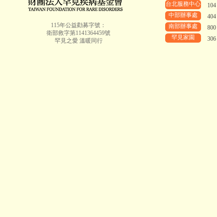
台北服務中心
10
中部辦事處
40
115年公益勸募字號：
南部辦事處
80
衛部救字第1141364459號
罕見家園
30
罕見之愛 溫暖同行