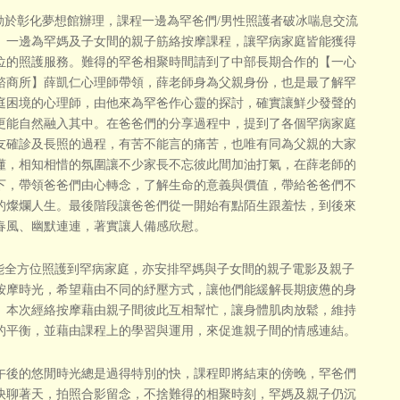
於彰化夢想館辦理，課程一邊為罕爸們/男性照護者破冰喘息交流
、一邊為罕媽及子女間的親子筋絡按摩課程，讓罕病家庭皆能獲得
位的照護服務。難得的罕爸相聚時間請到了中部長期合作的【一心
諮商所】薛凱仁心理師帶領，薛老師身為父親身份，也是最了解罕
庭困境的心理師，由他來為罕爸作心靈的探討，確實讓鮮少發聲的
更能自然融入其中。在爸爸們的分享過程中，提到了各個罕病家庭
友確診及長照的過程，有苦不能言的痛苦，也唯有同為父親的大家
懂，相知相惜的氛圍讓不少家長不忘彼此間加油打氣，在薛老師的
下，帶領爸爸們由心轉念，了解生命的意義與價值，帶給爸爸們不
的燦爛人生。最後階段讓爸爸們從一開始有點陌生跟羞怯，到後來
春風、幽默連連，著實讓人備感欣慰。
全方位照護到罕病家庭，亦安排罕媽與子女間的親子電影及親子
按摩時光，希望藉由不同的紓壓方式，讓他們能緩解長期疲憊的身
。本次經絡按摩藉由親子間彼此互相幫忙，讓身體肌肉放鬆，維持
的平衡，並藉由課程上的學習與運用，來促進親子間的情感連結。
午後的悠閒時光總是過得特別的快，課程即將結束的傍晚，罕爸們
快聊著天，拍照合影留念，不捨難得的相聚時刻，罕媽及親子仍沉