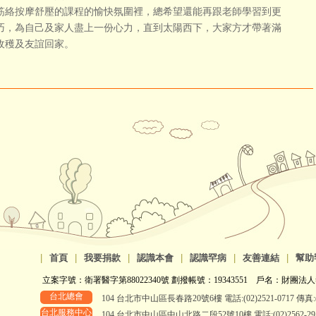
筋絡按摩舒壓的課程的愉快氛圍裡，總希望還能再跟老師學習到更
巧，為自己及家人盡上一份心力，直到太陽西下，大家方才帶著滿
收穫及友誼回家。
|
首頁
|
我要捐款
|
認識本會
|
認識罕病
|
友善連結
|
幫助
立案字號：衛署醫字第88022340號 劃撥帳號：19343551 戶名：財團法人
台北總會
104 台北市中山區長春路20號6樓 電話:(02)2521-0717 傳真:(0
台北服務中心
104 台北市中山區中山北路二段52號10樓 電話:(02)2562-2958、