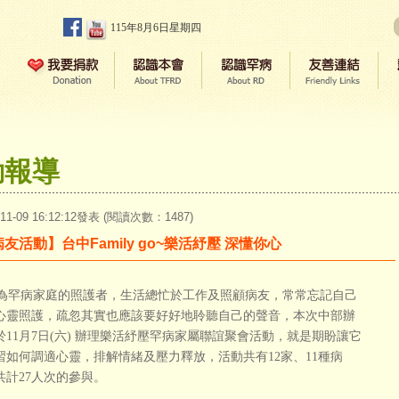
115年8月6日星期四
動報導
-11-09 16:12:12發表 (閱讀次數：1487)
友活動】台中Family go~樂活紓壓 深懂你心
罕病家庭的照護者，生活總忙於工作及照顧病友，常常忘記自己
心靈照護，疏忽其實也應該要好好地聆聽自己的聲音，本次中部辦
於11月7日(六) 辦理樂活紓壓罕病家屬聯誼聚會活動，就是期盼讓它
習如何調適心靈，排解情緒及壓力釋放，活動共有12家、11種病
共計27人次的參與。