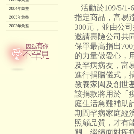
活動於109/5/1
2004年彙整
指定商品，富易
2003年彙整
300元，並由公司
2002年彙整
邀請壽險公司共
保單最高捐出70
的力量做愛心，
及罕病病友，富易達
進行捐贈儀式，
教養家園及創世基
該捐款將用於「
庭生活急難補助
期間罕病家庭經
照顧品質，才有
關，繼續面對疾