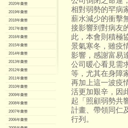
公司倒閉之命運
2020年彙整
相對弱勢的罕病
2019年彙整
薪水減少的衝擊
2018年彙整
接影響到對病友
2017年彙整
此，本會則積極
2016年彙整
景氣寒冬，雖疫
2015年彙整
2014年彙整
影響，感謝富易
2013年彙整
公司暖心看見需
2012年彙整
等，尤其在身障
2011年彙整
再加上這一波疫
2010年彙整
活更加艱辛，因
2009年彙整
起「照顧弱勢共
2008年彙整
計畫、帶領同仁
2007年彙整
行列。
2006年彙整
2005年彙整