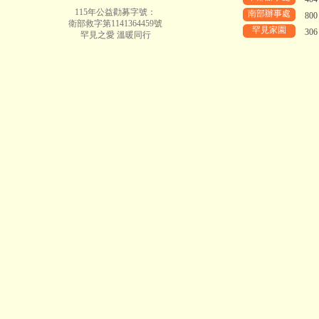
115年公益勸募字號：
南部辦事處
80
衛部救字第1141364459號
罕見家園
30
罕見之愛 溫暖同行