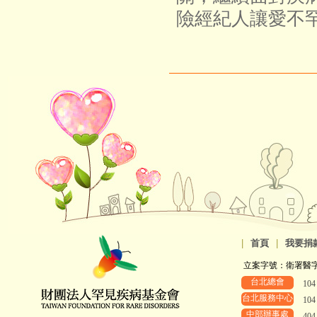
險經紀人讓愛不
|
首頁
|
我要捐
立案字號：衛署醫字第8
台北總會
10
台北服務中心
10
中部辦事處
40