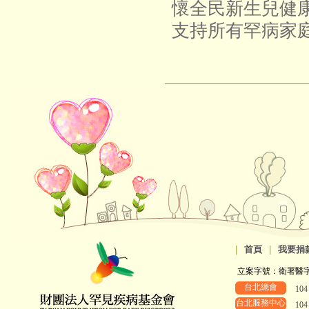
懷全民新生兒健
支持所有罕病家
|
首頁
|
我要捐
立案字號：衛署醫字第8
台北總會
10
台北服務中心
10