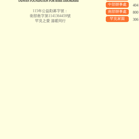
中部辦事處
40
115年公益勸募字號：
南部辦事處
80
衛部救字第1141364459號
罕見家園
30
罕見之愛 溫暖同行