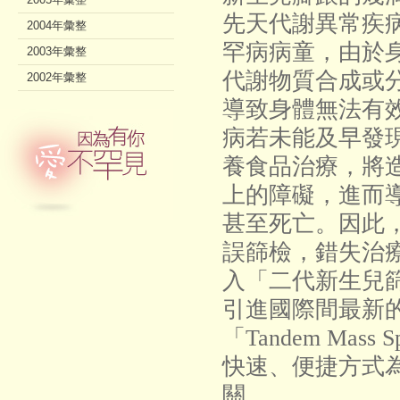
先天代謝異常疾
2004年彙整
罕病病童，由於
2003年彙整
代謝物質合成或
2002年彙整
導致身體無法有
病若未能及早發
養食品治療，將
上的障礙，進而
甚至死亡。因此
誤篩檢，錯失治
入「二代新生兒
引進國際間最新
「Tandem Mass 
快速、便捷方式
關。