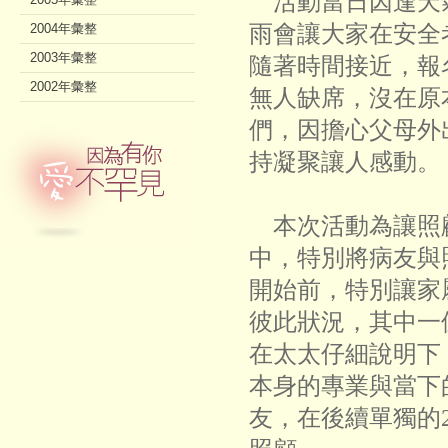
活動當日因逢天
雨會讓大家在安全
2004年彙整
2003年彙整
隨著時間接近，報
2002年彙整
無人缺席，沒在原
們，因擔心父母外
持凝聚讓人感動。
本次活動為讓照
中，特別將病友與
開始前，特別讓家
彼此狀況，其中一
在太太仔細說明下
本身的專業與當下
友，在後續單獨的2