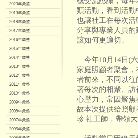
機交流認識，每年
2020年彙整
類活動，看到活動
2019年彙整
也讓社工在每次活
2018年彙整
分享與專業人員的
2017年彙整
該如何更適切。
2016年彙整
2015年彙整
2014年彙整
今年10月14日(
2013年彙整
家庭照顧者聚會，
2012年彙整
者前來，不同以往
2011年彙整
著每次的相聚、訪
2010年彙整
心壓力，常因聚焦
2009年彙整
故本次提供給照顧
2008年彙整
珍 社工師，帶領
2007年彙整
2006年彙整
2005年彙整