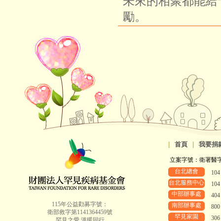
未來的相聚都能給
勵。
|
首頁
|
我要捐
立案字號：衛署醫字第8
台北總會
10
台北服務中心
10
中部辦事處
40
115年公益勸募字號：
南部辦事處
80
衛部救字第1141364459號
罕見家園
30
罕見之愛 溫暖同行