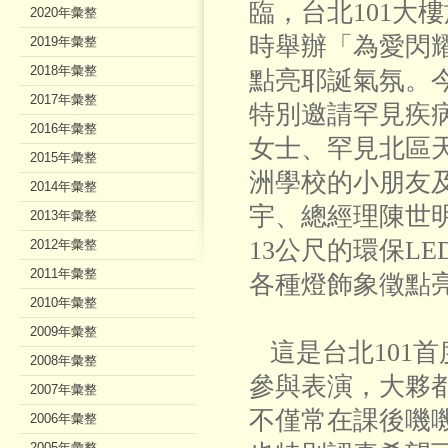
臨，台北101大樓
2020年彙整
時舉辦「為愛閃
2019年彙整
2018年彙整
點亮耶誕氣氛。
2017年彙整
特別邀請罕見疾
2016年彙整
女士、罕見北區
2015年彙整
洲學校的小朋友及
2014年彙整
宇、總經理陳世
2013年彙整
13公尺的環保L
2012年彙整
2011年彙整
各種燈飾象徵點
2010年彙整
2009年彙整
這是台北101
2008年彙整
參與表演，大夥
2007年彙整
不僅常在課後嘰
2006年彙整
2005年彙整