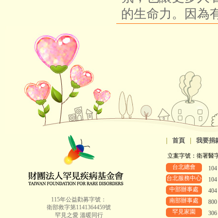
的生命力。因為
|
首頁
|
我要捐
立案字號：衛署醫字第8
台北總會
10
台北服務中心
10
中部辦事處
40
115年公益勸募字號：
南部辦事處
80
衛部救字第1141364459號
罕見家園
30
罕見之愛 溫暖同行