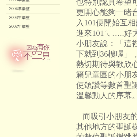
也特別認真希望
2004年彙整
更開心能夠一睹台
2003年彙整
入101便開始互
2002年彙整
進來101ㄟ….
小朋友說：「這
下就到36樓喔」
熱切期待與歡欣
籟兒童團的小朋
使頌讚等數首聖
溫馨動人的序幕
而吸引小朋友的
其他地方的聖誕樹