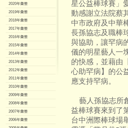
星公益棒球賽」
2020年彙整
動感謝立法院蔡
2019年彙整
2018年彙整
中市政府及中華
2017年彙整
長孫協志及職棒
2016年彙整
與協助，讓罕病
2015年彙整
儀的明星藝人一
2014年彙整
的快感，並藉由
2013年彙整
心助罕病】的公
2012年彙整
2011年彙整
應支持罕病。
2010年彙整
2009年彙整
藝人孫協志所創辦的
2008年彙整
益棒球賽來到了第
2007年彙整
台中洲際棒球場
2006年彙整
2005年彙整