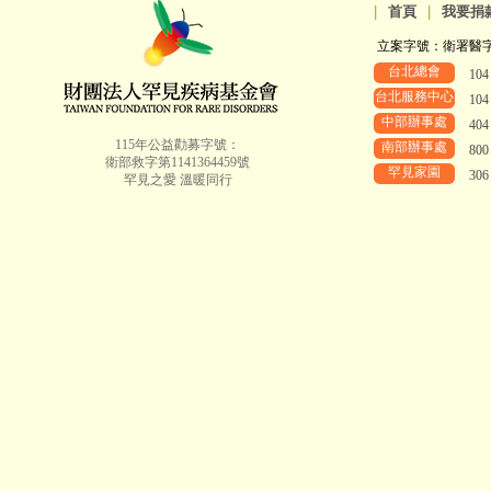
|
首頁
|
我要捐
立案字號：衛署醫字第8
台北總會
10
台北服務中心
10
中部辦事處
40
115年公益勸募字號：
南部辦事處
80
衛部救字第1141364459號
罕見家園
30
罕見之愛 溫暖同行