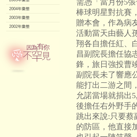
需憑「當月份5
2004年彙整
棒球明星對抗賽
2003年彙整
贈本會，作為病
2002年彙整
活動當天由藝人
翔各自擔任紅、
昌副院長擔任協
鋒，旅日強投曹
副院長未了響應
能打出二游之間
允諾當場就捐出5
後擔任右外野手的
跳出來說:只要
的防區，他直接加碼