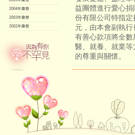
益團體進行愛心捐
2004年彙整
份有限公司特指定
2003年彙整
元，由本會副執行
2002年彙整
有善心款項將全數
醫、就養、就業等
的尊重與關懷。