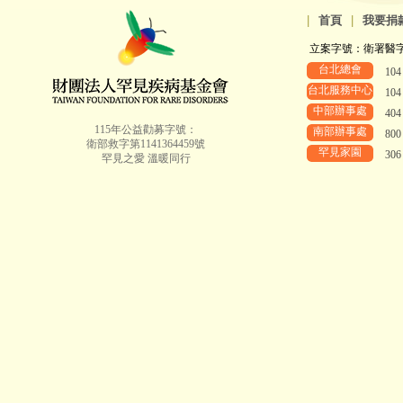
|
首頁
|
我要捐
立案字號：衛署醫字第8
台北總會
10
台北服務中心
10
中部辦事處
40
115年公益勸募字號：
南部辦事處
80
衛部救字第1141364459號
罕見家園
30
罕見之愛 溫暖同行