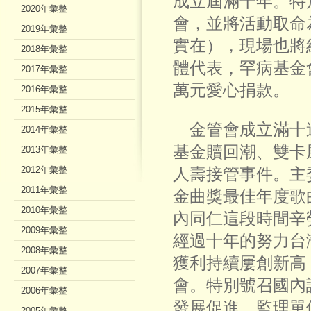
成立屆滿十年。特
2020年彙整
會，並將活動取命
2019年彙整
實在），現場也將
2018年彙整
體代表，罕病基金
2017年彙整
萬元愛心捐款。
2016年彙整
2015年彙整
金管會成立滿十
2014年彙整
基金贖回潮、雙卡
2013年彙整
2012年彙整
人壽接管事件。主
2011年彙整
金曲獎最佳年度歌
2010年彙整
內同仁這段時間辛
2009年彙整
經過十年的努力台
2008年彙整
獲利持續屢創新高
2007年彙整
會。特別號召國內
2006年彙整
發展促進、監理單
2005年彙整