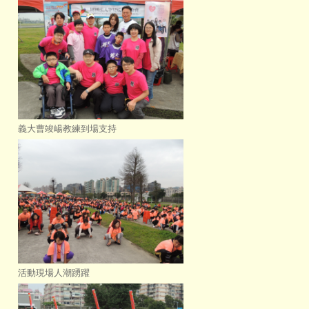
義大曹竣崵教練到場支持
活動現場人潮踴躍