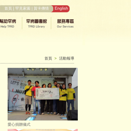
English
首頁
|
罕見家園
|
賀卡傳情
首頁
>
活動報導
愛心捐贈儀式