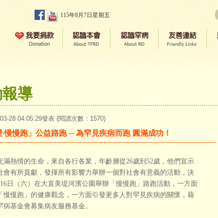
115年8月7日星期五
動報導
-03-28 04:05:29發表 (閱讀次數：1570)
愛‧慢慢跑」公益路跑 ─ 為罕見疾病而跑 圓滿成功！
充滿熱情的生命，來自各行各業，年齡層從26歲到52歲，他們宣示
社會有所貢獻，發揮所有影響力舉辦一個對社會有意義的活動，決
月16日（六）在大直美堤河濱公園舉辦「慢慢跑」路跑活動，一方面
「慢慢跑」的健康觀念，一方面引發更多人對罕見疾病的關懷，藉
罕病基金會募集病友服務基金。