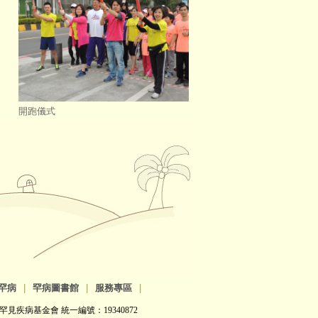
開跑儀式
罕病
|
罕病圖書館
|
服務專區
|
罕見疾病基金會 統一編號：19340872