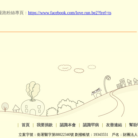
慢跑粉絲專頁：
https://www.facebook.com/love.run.be2?fref=ts
|
首頁
|
我要捐款
|
認識本會
|
認識罕病
|
友善連結
|
幫助
立案字號：衛署醫字第88022340號 劃撥帳號：19343551 戶名：財團法人