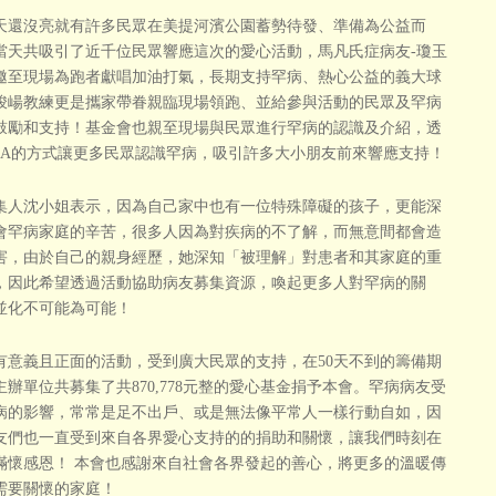
天還沒亮就有許多民眾在美提河濱公園蓄勢待發、準備為公益而
當天共吸引了近千位民眾響應這次的愛心活動，馬凡氏症病友-瓊玉
邀至現場為跑者獻唱加油打氣，長期支持罕病、熱心公益的義大球
竣崵教練更是攜家帶眷親臨現場領跑、並給參與活動的民眾及罕病
鼓勵和支持！基金會也親至現場與民眾進行罕病的認識及介紹，透
&A的方式讓更多民眾認識罕病，吸引許多大小朋友前來響應支持！
集人沈小姐表示，因為自己家中也有一位特殊障礙的孩子，更能深
會罕病家庭的辛苦，很多人因為對疾病的不了解，而無意間都會造
害，由於自己的親身經歷，她深知「被理解」對患者和其家庭的重
，因此希望透過活動協助病友募集資源，喚起更多人對罕病的關
並化不可能為可能！
有意義且正面的活動，受到廣大民眾的支持，在50天不到的籌備期
主辦單位共募集了共870,778元整的愛心基金捐予本會。罕病病友受
病的影響，常常是足不出戶、或是無法像平常人一樣行動自如，因
友們也一直受到來自各界愛心支持的的捐助和關懷，讓我們時刻在
滿懷感恩！ 本會也感謝來自社會各界發起的善心，將更多的溫暖傳
需要關懷的家庭！