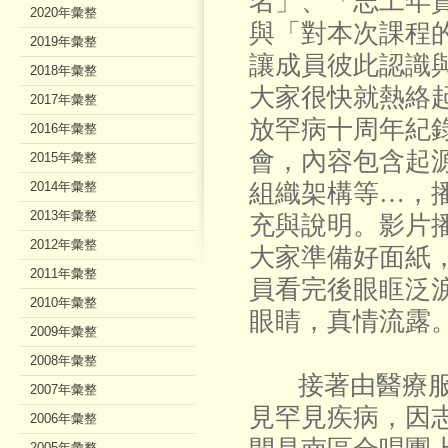
名」、「志工年
2020年彙整
與「對本次課程
2019年彙整
讓成員彼此認識
2018年彙整
大家很快就熱絡
2017年彙整
放罕病十周年紀
2016年彙整
會，內容包含起
2015年彙整
2014年彙整
組織架構等…，
2013年彙整
充與說明。影片
2012年彙整
大家準備好面紙
2011年彙整
員看完後眼眶泛
2010年彙整
眼睛，真情流露
2009年彙整
2008年彙整
接著由醫療服
2007年彙整
見罕見疾病，因
2006年彙整
2005年彙整