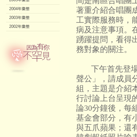
間是南區合唱團
著重介紹合唱團
2004年彙整
2003年彙整
工實際服務時，
2002年彙整
病及注意事項。
踴躍提問，看得
務對象的關注。
下午首先登場
聲公」，請成員
組，主題是介紹
行討論上台呈現
論30分鐘後，每
基金會部分，有
與五爪蘋果；還