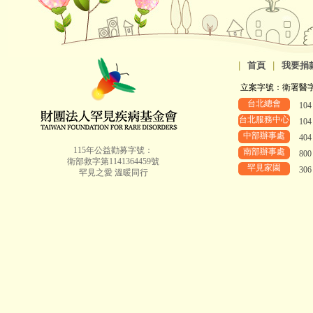
|
首頁
|
我要捐
立案字號：衛署醫字第8
台北總會
10
台北服務中心
10
中部辦事處
40
115年公益勸募字號：
南部辦事處
80
衛部救字第1141364459號
罕見家園
30
罕見之愛 溫暖同行