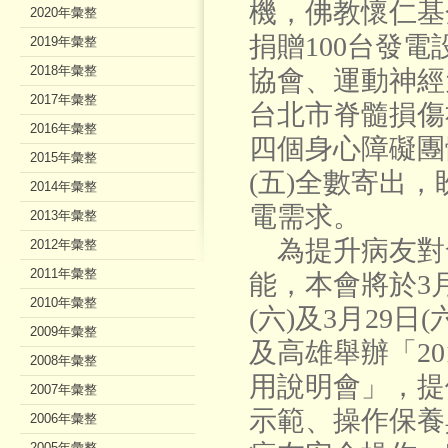
機，佛教懷仁基
2020年彙整
捐贈100台發
2019年彙整
2018年彙整
協會、運動神經
2017年彙整
台北市脊髓損傷
2016年彙整
四個身心障礙團
2015年彙整
(五)全數寄出
2014年彙整
電需求。
2013年彙整
為提升病友對
2012年彙整
2011年彙整
能，本會將於3月
2010年彙整
(六)及3月29日
2009年彙整
及高雄舉辦「20
2008年彙整
用說明會」，提
2007年彙整
示範、操作保養
2006年彙整
2005年彙整