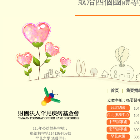
或洽四個團體專
|
首頁
|
我要捐
立案字號：衛署醫字第8
台北總會
10
台北服務中心
10
中部辦事處
40
115年公益勸募字號：
南部辦事處
80
衛部救字第1141364459號
罕見家園
30
罕見之愛 溫暖同行