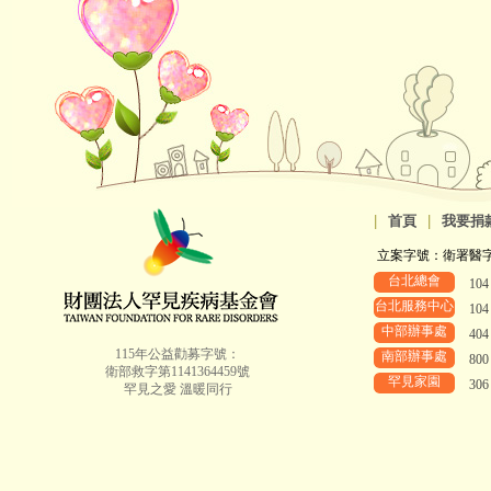
|
首頁
|
我要捐
立案字號：衛署醫字第8
台北總會
10
台北服務中心
10
中部辦事處
40
115年公益勸募字號：
南部辦事處
80
衛部救字第1141364459號
罕見家園
30
罕見之愛 溫暖同行