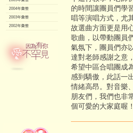
的時間讓團員們學
2004年彙整
唱等演唱方式，尤
2003年彙整
2002年彙整
故選曲方面更是用
歌曲，以帶動團員
氣氛下，團員們亦
達對老師感謝之意
希望中區合唱團成
感到驕傲，此話一
情緒高昂。對音樂
朋友們，我們也非
個可愛的大家庭喔