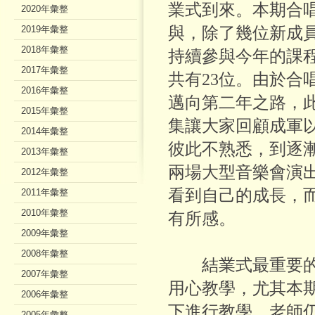
業式到來。本期合唱
2020年彙整
與，除了幾位新成
2019年彙整
2018年彙整
持續參與今年的課
2017年彙整
共有23位。由於合
2016年彙整
邁向第二年之路，
2015年彙整
集讓大家回顧成軍
2014年彙整
彼此不熟悉，到逐
2013年彙整
兩場大型音樂會演
2012年彙整
看到自己的成長，
2011年彙整
2010年彙整
有所感。
2009年彙整
2008年彙整
結業式最重要的
2007年彙整
用心教學，尤其本
2006年彙整
下進行教學，老師
2005年彙整