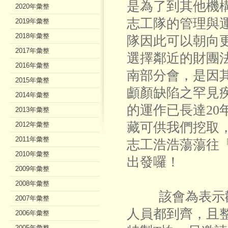
是為了到其他機
2020年彙整
志工隊的管理與
2019年彙整
2018年彙整
隊因此可以朝向
2017年彙整
選擇鄰近的財團
2016年彙整
南部分會，是因
2015年彙整
顱顏缺陷之罕見
2014年彙整
的運作已長達20
2013年彙整
藏可供我們挖取，
2012年彙整
2011年彙整
志工浩浩蕩蕩往
2010年彙整
出發囉！
2009年彙整
2008年彙整
該會為表示歡
2007年彙整
人員都到齊，且
2006年彙整
2005年彙整