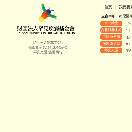
|
首頁
|
我要捐
立案字號：衛署醫字第8
台北總會
10
台北服務中心
10
中部辦事處
40
115年公益勸募字號：
南部辦事處
80
衛部救字第1141364459號
罕見家園
30
罕見之愛 溫暖同行