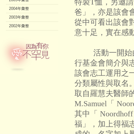
特製T恤，另邀
2004年彙整
爸」，亦是該會
2003年彙整
從中可看出該會
2002年彙整
意十足，實在感
活動一開始由
行基金會簡介與
該會志工運用之
分類屬性與取名
取自羅慧夫醫師
M.Samuel「 Noor
其中「 Noordh
福」，加上得福