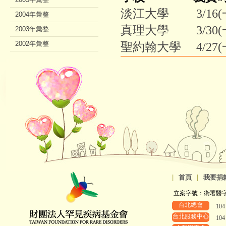
淡江大學 3/16(一)
2004年彙整
真理大學 3/30(一)
2003年彙整
2002年彙整
聖約翰大學 4/27(一
|
首頁
|
我要捐
立案字號：衛署醫字第8
台北總會
10
台北服務中心
10