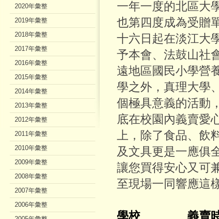
一年一度的北區大
2020年彙整
也第四度成為受贈
2019年彙整
2018年彙整
十六日起在淡江大
2017年彙整
予本會、法鼓山社
2016年彙整
遠地區國民小學營
2015年彙整
學之外，真理大學
2014年彙整
個極具意義的活動
2013年彙整
底在校園內義賣愛
2012年彙整
上，除了食品、飲
2011年彙整
2010年彙整
及文具更是一應俱
2009年彙整
讓您買得安心又可
2008年彙整
至現場一同響應這
2007年彙整
2006年彙整
學校 義賣時
2005年彙整