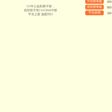
中部辦事處
40
115年公益勸募字號：
南部辦事處
80
衛部救字第1141364459號
罕見家園
30
罕見之愛 溫暖同行