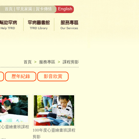
English
首頁
|
罕見家園
|
賀卡傳情
首頁
>
服務專區
>
課程剪影
歷年紀錄
影音欣賞
年度心靈繪畫班課程
100年度心靈繪畫班課程
剪影