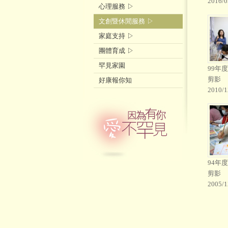
2016/0
心理服務 ▷
文創暨休閒服務 ▷
家庭支持 ▷
團體育成 ▷
罕見家園
99年
剪影
好康報你知
2010/1
94年
剪影
2005/1