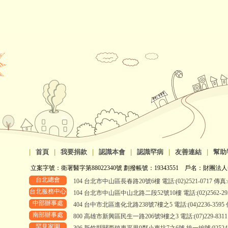
|
首頁
|
我要捐款
|
認識本會
|
認識罕病
|
友善連結
|
幫助
立案字號：衛署醫字第88022340號 劃撥帳號：19343551 戶名：財團法人
台北總會
104 台北市中山區長春路20號6樓 電話:(02)2521-0717 傳真:(0
台北服務中心
104 台北市中山區中山北路二段52號10樓 電話:(02)2562-2958、
中部辦事處
404 台中市北區進化北路238號7樓之5 電話:(04)2236-3595 傳真
南部辦事處
800 高雄市新興區民生一路206號9樓之3 電話:(07)229-8311 傳真
罕見家園