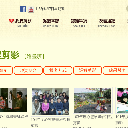
115年8月7日星期五
程剪影
【繪畫班】
簡介
師資簡介
報名方式
課程剪影
成果發表
年度心靈繪畫班課程
103年度心靈繪畫班課程
101
104年度心靈繪畫班課程
剪影
剪影
剪影