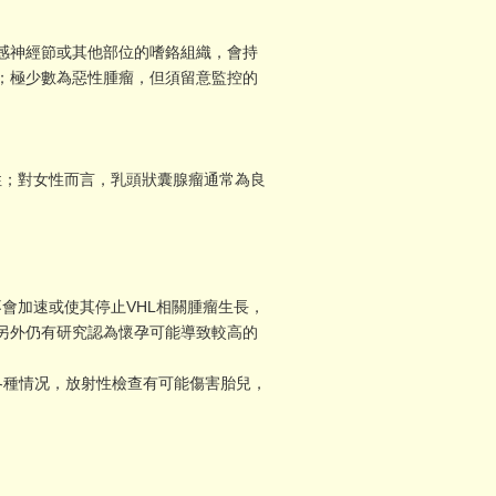
感神經節或其他部位的嗜鉻組織，會持
；極少數為惡性腫瘤，但須留意監控的
惡性；對女性而言，乳頭狀囊腺瘤通常為良
不會加速或使其停止VHL相關腫瘤生長，
另外仍有研究認為懷孕可能導致較高的
的各種情况，放射性檢查有可能傷害胎兒，