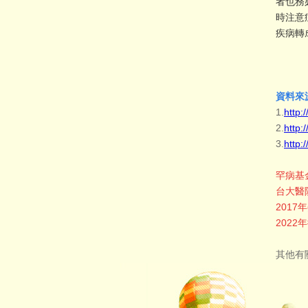
者也務
時注意
疾病轉
資料來
1.
http:
2.
http:
3.
http
罕病基
台大醫
201
202
其他有