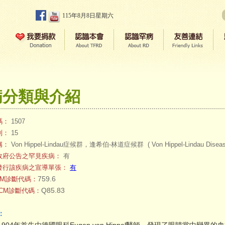
115年8月8日星期六
病分類與介紹
碼：
1507
別：
15
稱：
Von Hippel-Lindau症候群，逢希伯-林道症候群 ( Von Hippel-Lindau Diseas
政府公告之罕見疾病：
有
發行該疾病之宣導單張：
有
759.6
-CM診斷代碼：
Q85.83
0-CM診斷代碼：
：