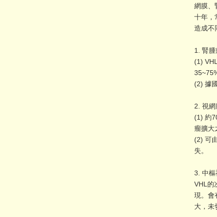
網膜、
十年，
造成不
1.
腎腫瘤
(1)
35~
(2)
2.
視網膜
(1)
瘤擴大
(2) 
失。
3.
中樞神
VHL
現。會
大，未