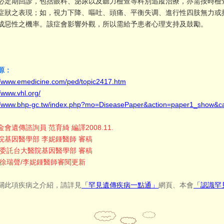
必定期回診，包括眼科、泌尿以及聽力檢查等科別追蹤治療，亦需按時檢
症狀之表現；如，視力下降、嘔吐、頭痛、平衡失调、進行性四肢無力或
成惡性之機率。該症會影響外觀，所以需給予患者心理支持及鼓勵。
源：
//www.emedicine.com/ped/topic2417.htm
//www.vhl.org/
://www.bhp-gc.tw/index.php?mo=DiseasePaper&action=paper1_show&
金會遺傳諮詢員 范育綺 編譯
2008.11.
院基因醫學部 李妮鍾醫師 審稿
7年委託台大醫院基因醫學部 審稿
2年徐瑞聲/李妮鍾醫師審閱更新
關此項疾病之介紹，請詳見
「罕見遺傳疾病一點通」
網頁、本會
「認識罕