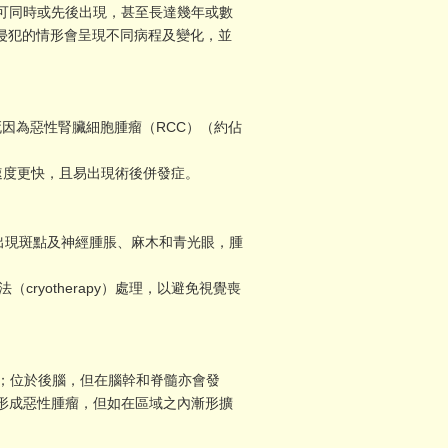
可同時或先後出現，甚至長達幾年或數
侵犯的情形會呈現不同病程及變化，並
死因為惡性腎臟細胞腫瘤（RCC）（約佔
展速度更快，且易出現術後併發症。
慢出現斑點及神經腫脹、麻木和青光眼，腫
法（cryotherapy）處理，以避免視覺喪
瘤；位於後腦，但在腦幹和脊髓亦會發
未形成惡性腫瘤，但如在區域之內漸形擴