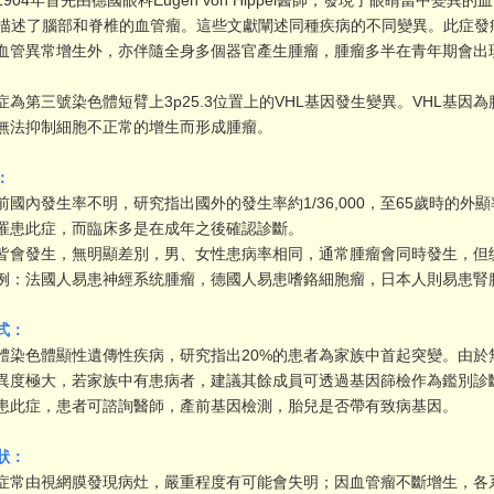
4年首先由德國眼科Eugen von Hippel醫師，發現了眼睛當中變異的血
dau描述了腦部和脊椎的血管瘤。這些文獻闡述同種疾病的不同變異。此症
血管異常增生外，亦伴隨全身多個器官產生腫瘤，腫瘤多半在青年期會出
。
第三號染色體短臂上3p25.3位置上的VHL基因發生變異。VHL基因
無法抑制細胞不正常的增生而形成腫瘤。
：
發生率不明，研究指出國外的發生率約1/36,000，至65歲時的外顯率 (pe
罹患此症，而臨床多是在成年之後確認診斷。
皆會發生，無明顯差別，男、女性患病率相同，通常腫瘤會同時發生，但
例：法國人易患神經系统腫瘤，德國人易患嗜鉻細胞瘤，日本人則易患腎
式：
色體顯性遺傳性疾病，研究指出20%的患者為家族中首起突變。由於
異度極大，若家族中有患病者，建議其餘成員可透過基因篩檢作為鑑別診
患此症，患者可諮詢醫師，產前基因檢測，胎兒是否帶有致病基因。
狀：
由視網膜發現病灶，嚴重程度有可能會失明；因血管瘤不斷增生，各