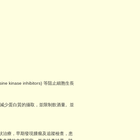
nase inhibitors) 等阻止細胞生長
減少蛋白質的攝取，並限制飲酒量。並
狀治療，早期發現腫瘤及追蹤檢查，患