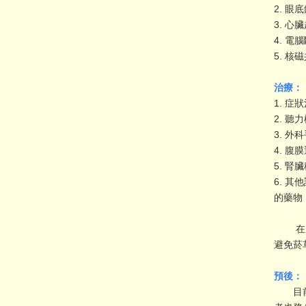
2.
眼底鏡
3.
心臟
4.
電腦斷
5.
核磁共
治療：
1.
症狀
2.
聽力
3.
外科
4.
腹膜
5.
腎臟
6.
其他試
的藥物
在日常
避免菸
預後：
目前疾