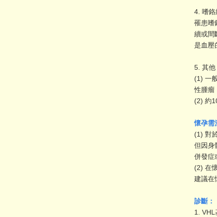
4.
嗜鉻
罹患嗜
續或間
是血壓
5.
其他
(1)
性腫瘤
(2)
懷孕需
(1)
但因身
併發症
(2)
建議在
診斷：
1.
VH