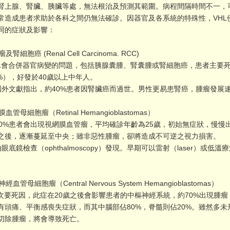
腎上腺、腎臟、胰臟等處，無法根治及預測其範圍。病程間隔時間不一，
常造成患者求助於各科之間仍無法確診。因器官及各系統的特殊性，VHL
同的症狀及影響：
及腎細胞癌 (Renal Cell Carcinoma. RCC)
 VHL會合併器官病變的問題，包括胰腺囊腫、腎囊腫或腎細胞癌，患者主要
75%），好發於40歲以上中年人。
 據國外文獻指出，約40%患者因腎臟癌而過世。男性更易患腎癌，腫瘤發
血管母細胞瘤（Retinal Hemangioblastomas）
 約70%患者會出現視網膜血管瘤，平均確診年齡為25歲，初始無症狀，慢
之後，逐漸蔓延至中央；雖非惡性腫瘤，卻將造成不可逆之視力損害。
可由眼底鏡檢查（ophthalmoscopy）發現。早期可以雷射（laser）或低溫療
經血管母細胞瘤（Central Nervous System Hemangioblastomas）
的次要死因，此症在20歲之後會影響患者的中樞神經系統，約70%出現腫
有頭痛、平衡感喪失症狀，而其中腦部佔80%，脊髓則佔20%。雖然多
切除腫瘤，將會導致死亡。