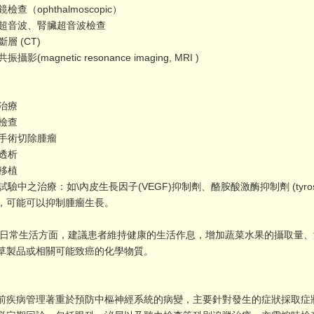
檢查（ophthalmoscopic）
超音波、腎臟超音波檢查
層 (CT)
振攝影(magnetic resonance imaging, MRI )
治療
檢查
手術切除腫瘤
透析
移植
驗中之治療：如\內皮生長因子(VEGF)抑制劑、酪胺酸激酶抑制劑 (tyrosine ki
，可能可以抑制腫瘤生長。
生活方面，建議患者維持健康的生活作息，增加蔬菜水果的攝取量、
草製品或相關可能致癌的化學物質。
病管理著重於預防中樞神經系統的病變，主要針對發生的症狀採取症