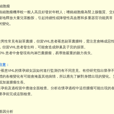
細胞瘤
鉻細胞瘤機率較一般人高且好發於年輕人；嗜鉻細胞瘤為腎上腺髓質、交
斷地釋放大量兒茶酚胺，引起持續性或陣發性高血壓和多重器官功能異常
的變化。
 一般男性常見有副睪囊腫，但當VHL患者罹患副睪囊腫時，需注意會轉成
，但當VHL患者發生時，可能會造成卵巢及子宮的損害。
 約10% 患者中會發現有內淋巴囊腫瘤，易導致嚴重的聽力喪失。
注意：
 對於罹患VHL的懷孕婦女該如何進行監測仍有不同意見。有些研究指出懷孕
體的各種變化有可能會掩蓋其他病情，所以應先了解對身體出現的變化。
或加速腫瘤生長。
 在懷孕前及過程當中應做全面檢查。分析在懷孕過程中這些腫瘤可能出現
懷孕前完成這類檢查。
L基因分析