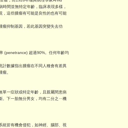
管瘤，而1926年瑞典病理學家Arvid
發病時間並無特定年齡，臨床表現多樣，
現，這些腫瘤有可能是良性的也有可能
為腫瘤抑制基因，若此基因突變失去功
netrance) 超過90%。任何年齡均
统計數據指出腫瘤在不同人種會有差異
腫瘤。
無單一症狀或特定年齡，且親屬間患病
斷。下一胎無分男女，均有二分之ㄧ機
系統皆有機會侵犯，如神經、腦部、視