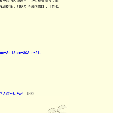
查身體的內臟器官，並依檢查结果，隨
持續疼痛，都應及時諮詢醫師，可降低
cate=Set1&csn=80&sn=211
見遺傳疾病系列」
網頁