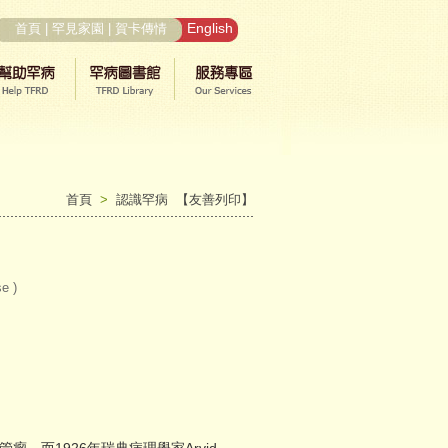
English
首頁
|
罕見家園
|
賀卡傳情
首頁
>
認識罕病
【友善列印】
e )