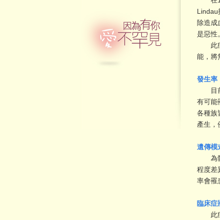
在190
Lin
除造成
是惡性
此症為
能，將
發生率
目前國內
有可能
各種族
產生，
遺傳模
為體染
程度差
率會罹
臨床症
此症常