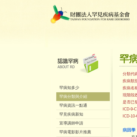
罕
分類代
疾病類
罕病知多少
疾病名
現階段
罕病分類與介紹
是否已
罕病資訊一點通
ICD-9
罕見疾病新知
ICD-1
宣導講師申請
病因學
罕病電影影片推薦