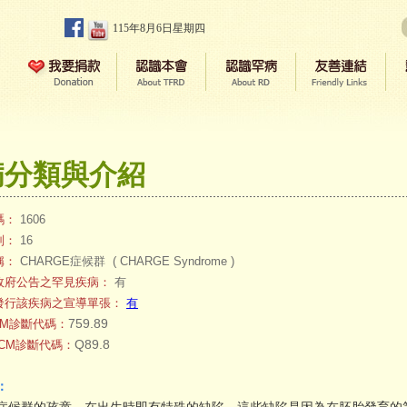
115年8月6日星期四
病分類與介紹
碼：
1606
別：
16
稱：
CHARGE症候群 ( CHARGE Syndrome )
政府公告之罕見疾病：
有
發行該疾病之宣導單張：
有
759.89
-CM診斷代碼：
Q89.8
0-CM診斷代碼：
：