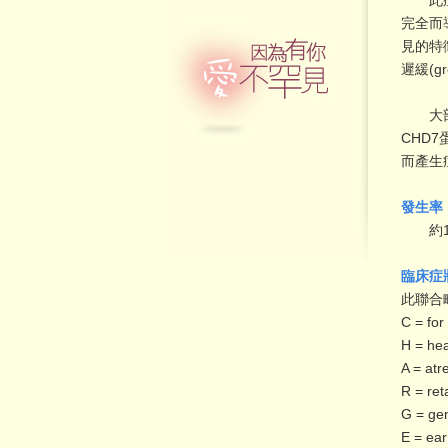
此症候
完全而
見的特徵
遲緩(gro
大部分
CHD7
而產生
發生率
約1/8
臨床症
此聯合
C = f
H = he
A = at
R = re
G = ge
E = ea