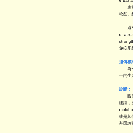
6.Ear
患童的
軟些。
還有其他數
or at
stren
免疫系統(
遺傳模
為一體
一的生
診斷：
臨床診
建議，應
(colo
或是其
基因診