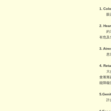
1. C
眼器官
2. He
約74
有危及
3. At
患童從
4. Re
大多數
會漸漸
能障礙
5.Gen
許多男