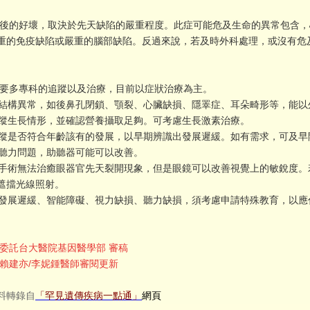
好壞，取決於先天缺陷的嚴重程度。此症可能危及生命的異常包含，
重的免疫缺陷或嚴重的腦部缺陷。反過來說，若及時外科處理，或沒有危
要多專科的追蹤以及治療，目前以症狀治療為主。
身體結構異常，如後鼻孔閉鎖、顎裂、心臟缺損、隱睪症、耳朵畸形等，能
須追蹤生長情形，並確認營養攝取足夠。可考慮生長激素治療。
須追蹤是否符合年齡該有的發展，以早期辨識出發展遲緩。如有需求，可及
若有聽力問題，助聽器可能可以改善。
外科手術無法治癒眼器官先天裂開現象，但是眼鏡可以改善視覺上的敏銳度
遮擋光線照射。
如有發展遲緩、智能障礙、視力缺損、聽力缺損，須考慮申請特殊教育，以
7年委託台大醫院基因醫學部 審稿
2年賴建亦/李妮鍾醫師審閱更新
料轉錄自
「罕見遺傳疾病一點通」
網頁