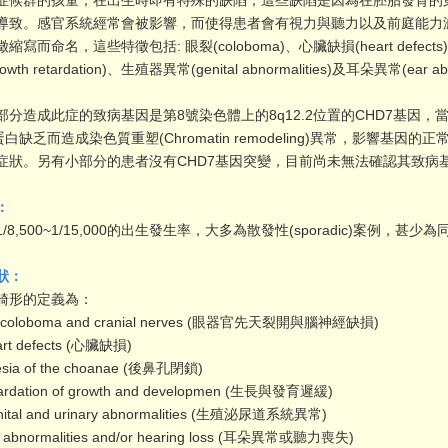
群的孩童，在出生時即有特殊的缺陷，這些缺陷是因為在胚胎發育的
導致。感官系統經常會被影響，而使得患者會有視力與聽力以及前庭能力
縮寫而命名，這些特徵包括: 眼裂(coloboma)、心臟缺損(heart defects)、
wth retardation)、生殖器異常(genital abnormalities)及耳朵異常(ear abn
造成此症的致病基因是第8號染色體上的8q12.2位置的CHD7基因，當
蛋白缺乏而造成染色質重塑(Chromatin remodeling)異常，影響
症狀。另有小部分的患者沒有CHD7基因突變，目前尚未無法確認其致病
：
,500~1/15,000的出生發生率，大多為散發性(sporadic)案例，甚
狀：
畸形的定義為：
or coloboma and cranial nerves (眼器官先天裂開與腦神經缺損)
art defects (心臟缺損)
resia of the choanae (後鼻孔閉鎖)
tardation of growth and developmen (生長與發育遲緩)
nital and urinary abnormalities (生殖泌尿道系統異常)
r abnormalities and/or hearing loss (耳朵異常或聽力喪失)