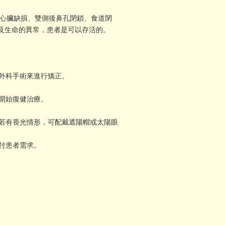
心臟缺損、雙側後鼻孔閉鎖、食道閉
及生命的異常，患者是可以存活的。
以外科手術來進行矯正。
早開始復健治療。
。若有畏光情形，可配戴遮陽帽或太陽眼
應付患者需求。