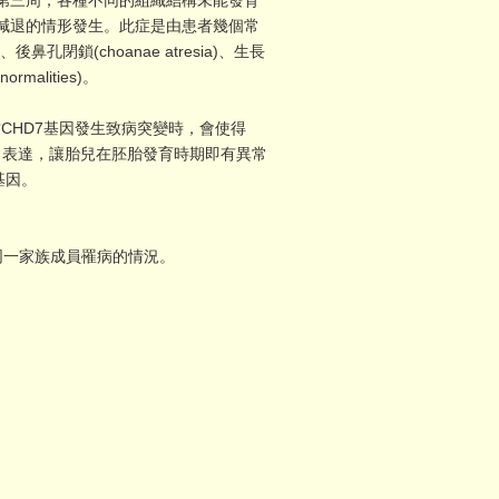
第三周，各種不同的組織結構未能發育
減退的情形發生。此症是由患者幾個常
後鼻孔閉鎖(choanae atresia)、生長
ormalities)。
CHD7基因發生致病突變時，會使得
基因的正常表達，讓胎兒在胚胎發育時期即有異常
基因。
少為同一家族成員罹病的情況。