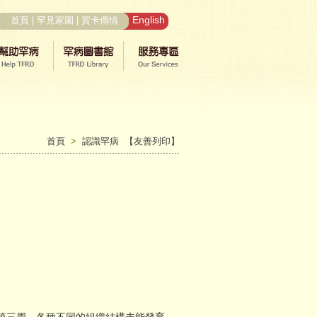
English
首頁
|
罕見家園
|
賀卡傳情
首頁
>
認識罕病
【友善列印】