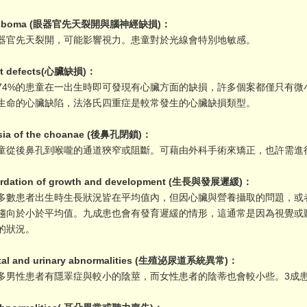
oloboma (眼器官先天裂開與腦神經缺損)：
先天裂開，可能影響視力。患童對於光線會特別地敏感。
art defects(心臟缺損)：
%的患童在一出生時即可發現有心臟方面的缺損，許多個案都僅只有微
生命的心臟缺陷，法洛氏四重症是較常發生的心臟缺損類型。
resia of the choanae (後鼻孔閉鎖)：
後鼻孔到喉嚨的通道狹窄或阻斷。可藉由外科手術來矯正，也許需進
tardation of growth and development (生長與發展遲緩)：
患者出生時生長狀況皆在平均值內，但因心臟與營養攝取的問題，或
趨向於小於平均值。九成患也會有發育遲緩的情形，這通常是因為視覺或
的狀況。
ital and urinary abnormalities (生殖泌尿道系統異常)：
性患者有隱睪症與較小的陰莖，而女性患者的陰蒂也會較小些。3成患