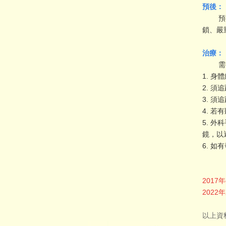
預後：
預後的
鎖、嚴
治療：
需
1. 
2. 
3. 
4. 
5. 
鏡，以
6. 
201
202
以上資