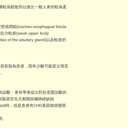
構較為鬆散所以會比一般人來的較為柔
tracheo-esophageal fistula
抵抗力較差(weak upper body
s of the pituitary gland)以及較差的
若前胎為患者，因有少數可能是父母其
%。
的診斷；更有學者提出對於患嬰診斷的
e)或者有眼器官先天裂開與腦神經缺損
nd genital)時，或是患者有CHD基因致病變異
異。