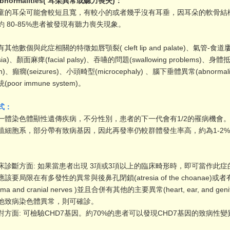
 abnormalities( 耳朵異常或聽力喪失)：
耳朵可能會較短且寬，有較小的或者幾乎沒有耳垂，因耳朵的軟骨結
約 80-85%患者被發現有聽力喪失現象。
個與此症相關的特徵如唇顎裂( cleft lip and palate)、氣管-食道廔管或閉鎖(
resia)、顏面麻痺(facial palsy)、吞嚥的問題(swallowing problems)、身體
gth)、癲癇(seizures)、小頭畸型(microcephaly) 、腦下垂體異常(abnormalitie
poor immune system)。
式：
染色體顯性遺傳疾病，不分性別，患者的下一代會有1/2的罹病機會。
殖細胞系，部分帶有致病基因，因此再發率仍較群體發生率高，約為1-2
斷方面: 如果當患者出現 3項或3項以上的臨床畸形時，即可當作此症
該要局限在有多發性的異常與後鼻孔閉鎖(atresia of the choana
boma and cranial nerves )並且合併有其他的主要異常(heart, ear, a
他致病染色體異常，則可確診。
對方面: 可檢驗CHD7基因。約70%的患者可以發現CHD7基因的致病性變