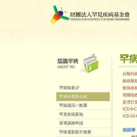
罕
分類代
疾病類
罕病知多少
疾病名
現階段
罕病分類與介紹
是否已
罕病資訊一點通
ICD-9
罕見疾病新知
ICD-1
宣導講師申請
病因學
罕病電影影片推薦