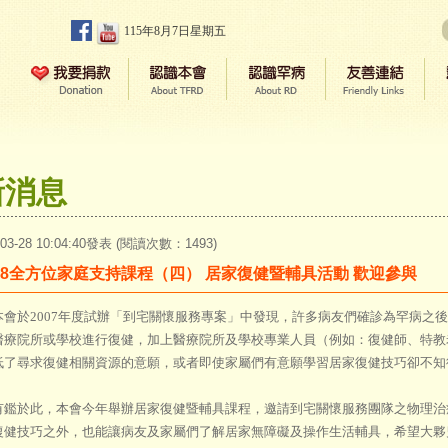
115年8月7日星期五
新消息
-03-28 10:04:40發表 (閱讀次數：1493)
008全方位家庭支持課程（四） 居家復健暨輔具活動 歡迎參與
於2007年度試辦「到宅關懷服務專案」中發現，許多病友們確診為罕病之後
醫療院所或學校進行復健，加上醫療院所及學校專業人員（例如：復健師、特教
低了尋求復健相關資源的意願，或者即使家屬們有意願學習居家復健技巧卻不
於此，本會今年舉辦居家復健暨輔具課程，邀請到宅關懷服務團隊之物理治
復健技巧之外，也能讓病友及家屬們了解居家無障礙及操作生活輔具，希望大夥