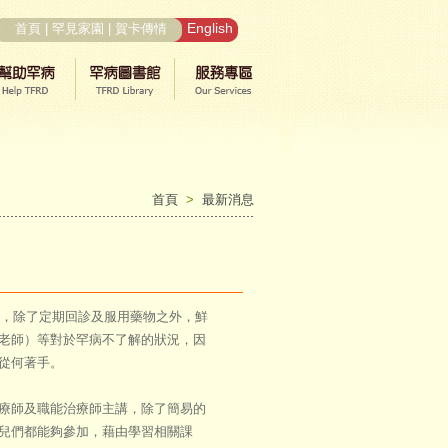
English
首頁
|
罕見家園
|
賀卡傳情
首頁
>
最新消息
，除了定期回診及服用藥物之外，鮮
老師）等對於罕病不了解的狀況，因
知從何著手。
療師及職能治療師主講，除了簡易的
兒們都能夠參加，藉由學習相關課