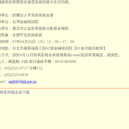
減緩病友肢體退化速度及維持最大生活功能。
辦單位：財團法人罕見疾病基金會
辦單位：台灣金融研訓院
助單位：臺北市公益彩券盈餘分配基金補助
與對象：全體罕見疾病家庭
時間：97年04月26日（六）13：00～17：00
動地點：台北市羅斯福路三段62號金融研訓院【B1多功能活動室】
方式：請於4月12日前填妥報名表後傳真或e-mail並請來電確認，謝謝您。
：陳盈勳 小姐 當日連絡手機：0919-485696
02)2521-0717 分機152
02)2523-0936
ail：
ms04@tfrd.org.tw
簡章與報名表下載