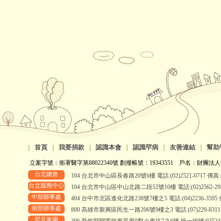
|
首頁
|
我要捐款
|
認識本會
|
認識罕病
|
友善連結
|
幫助
立案字號：衛署醫字第88022340號 劃撥帳號：19343551 戶名：財團法人
台北總會
104 台北市中山區長春路20號6樓 電話:(02)2521-0717 傳真:(0
台北服務中心
104 台北市中山區中山北路二段52號10樓 電話:(02)2562-2958、
中部辦事處
404 台中市北區進化北路238號7樓之5 電話:(04)2236-3595 傳真
南部辦事處
800 高雄市新興區民生一路206號9樓之3 電話:(07)229-8311 傳真
罕見家園