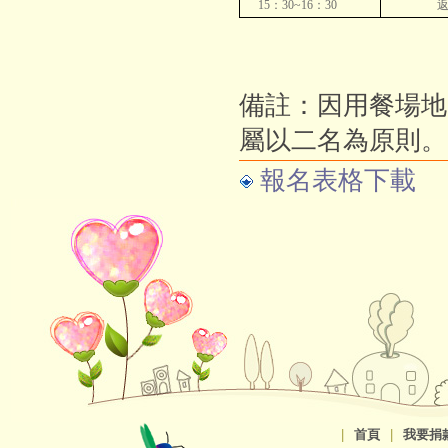
15
：
30~16
：
30
備註：因用餐場地
屬以二名為原則。
報名表格下載
|
首頁
|
我要捐