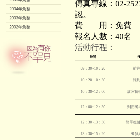
傳真專線：02-25
2004年彙整
認。
2003年彙整
費 用：免費
2002年彙整
報名人數：40
活動行程：
時間
09
：
30~10
：
20
前
10
：
20~10
：
30
報
10
：
30~12
：
00
故宮博
12
：
00~12
：
30
到用餐
12
：
30~13
：
30
簡單復
13
：
30~15
：
20
餐敍