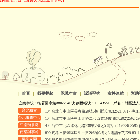
|
首頁
|
我要捐款
|
認識本會
|
認識罕病
|
友善連結
|
幫助
立案字號：衛署醫字第88022340號 劃撥帳號：19343551 戶名：財團法人
台北總會
104 台北市中山區長春路20號6樓 電話:(02)2521-0717 傳真:(0
台北服務中心
104 台北市中山區中山北路二段52號10樓 電話:(02)2562-2958、
中部辦事處
404 台中市北區進化北路238號7樓之5 電話:(04)2236-3595 傳真
南部辦事處
800 高雄市新興區民生一路206號9樓之3 電話:(07)229-8311 傳真
罕見家園