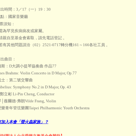
出時間：3／17（一）19：30
點：國家音樂廳
票須知：
 需為罕見疾病病友或家屬。
 請親自至基金會索取，請先電話登記 。
若有其他問題請洽（02）2521-0717轉分機161～166各社工員 。
出曲目：
斯：D大調小提琴協奏曲 作品77
es Brahms: Violin Concerto in D Major, Op.77
流士：第二號交響曲
ibelius: Symphony No.2 in D Major, Op. 43
立彬 Li-Pin Cheng, Conductor
薇爾德‧弗朗Vilde Frang, Violin
青年管弦樂團Taipei Philharmonic Youth Orchestra
何加入本會「螢火蟲家族」？
謝財團法人台北愛樂文教基金會贊助】