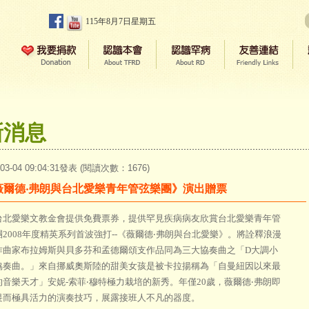
115年8月7日星期五
新消息
-03-04 09:04:31發表 (閱讀次數：1676)
薇爾德‧弗朗與台北愛樂青年管弦樂團》演出贈票
愛樂文教金會提供免費票券，提供罕見疾病病友欣賞台北愛樂青年管
2008年度精英系列首波強打--《薇爾德‧弗朗與台北愛樂》。將詮釋浪漫
作曲家布拉姆斯與貝多芬和孟德爾頌支作品同為三大協奏曲之「D大調小
協奏曲。」來自挪威奧斯陸的甜美女孩是被卡拉揚稱為「自曼紐因以來最
的音樂天才」安妮-索菲‧穆特極力栽培的新秀。年僅20歲，薇爾德‧弗朗即
畏而極具活力的演奏技巧，展露接班人不凡的器度。