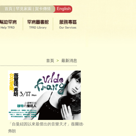
English
首頁
|
罕見家園
|
賀卡傳情
首頁
>
最新消息
「自曼紐因以來最傑出的音樂天才」薇爾德‧
弗朗