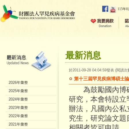
115年
最新消息
於2011-09-28 04:04:59發表 (閱讀次
第十三屆罕見疾病博碩士
2026年彙整
為鼓勵國內博碩
2025年彙整
研究，本會特設立
2024年彙整
辦法，凡國內公私
2023年彙整
2022年彙整
究生，研究論文題
2021年彙整
相關者皆可申請。