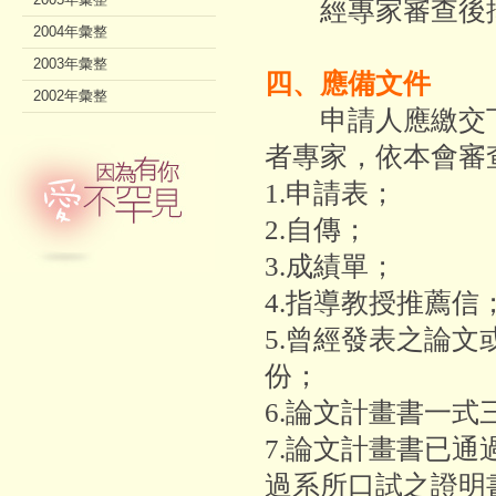
經專家審查後擇
2004年彙整
2003年彙整
四、應備文件
2002年彙整
申請人應繳交下
者專家，依本會審
1.申請表；
2.自傳；
3.成績單；
4.指導教授推薦信
5.曾經發表之論
份；
6.論文計畫書一式
7.論文計畫書已
過系所口試之證明