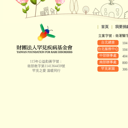
|
首頁
|
我要捐
立案字號：衛署醫字第8
台北總會
10
台北服務中心
10
中部辦事處
40
115年公益勸募字號：
南部辦事處
80
衛部救字第1141364459號
罕見家園
30
罕見之愛 溫暖同行