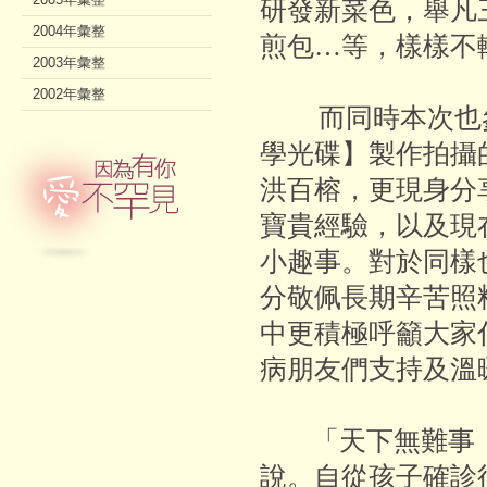
研發新菜色，舉凡
2004年彙整
煎包…等，樣樣不
2003年彙整
2002年彙整
而同時本次也參
學光碟】製作拍攝的
洪百榕，更現身分
寶貴經驗，以及現
小趣事。對於同樣
分敬佩長期辛苦照
中更積極呼籲大家
病朋友們支持及溫
「天下無難事，
說。自從孩子確診