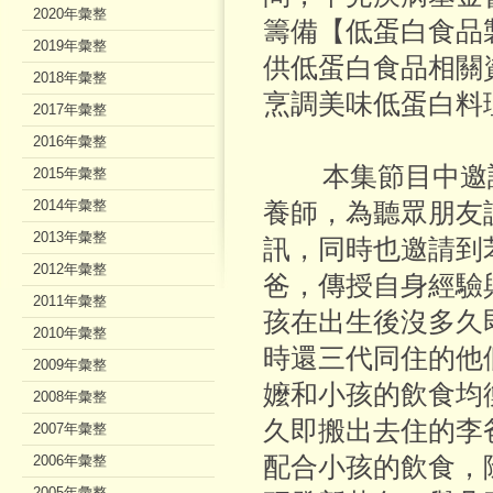
2020年彙整
籌備【低蛋白食品
2019年彙整
供低蛋白食品相關
2018年彙整
烹調美味低蛋白料
2017年彙整
2016年彙整
本集節目中邀請
2015年彙整
2014年彙整
養師，為聽眾朋友
2013年彙整
訊，同時也邀請到
2012年彙整
爸，傳授自身經驗
2011年彙整
孩在出生後沒多久
2010年彙整
時還三代同住的他
2009年彙整
嬤和小孩的飲食均
2008年彙整
久即搬出去住的李
2007年彙整
2006年彙整
配合小孩的飲食，
2005年彙整