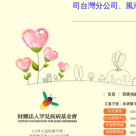
司台灣分公司、風
|
首頁
|
我要捐
立案字號：衛署醫字第8
台北總會
10
台北服務中心
10
中部辦事處
40
115年公益勸募字號：
南部辦事處
80