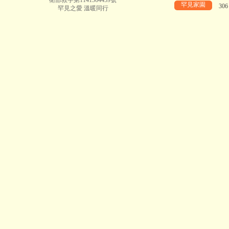
衛部救字第1141364459號
罕見家園
30
罕見之愛 溫暖同行