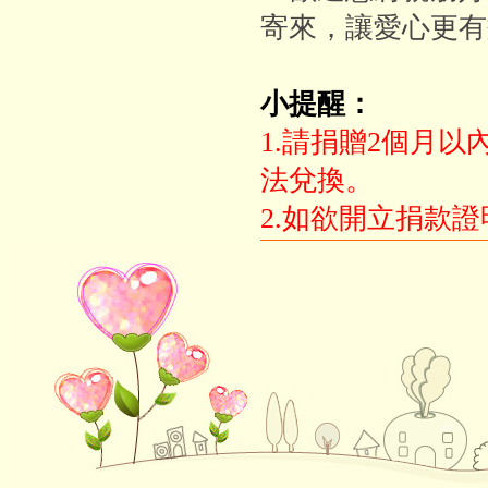
寄來，讓愛心更有
小提醒：
1.請捐贈2個月
法兌換。
2.如欲開立捐款