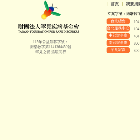
|
首頁
|
我要捐
立案字號：衛署醫字第8
台北總會
10
台北服務中心
10
中部辦事處
40
115年公益勸募字號：
南部辦事處
80
衛部救字第1141364459號
罕見家園
30
罕見之愛 溫暖同行