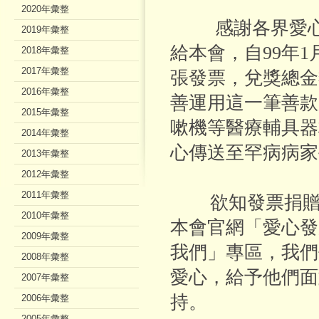
2020年彙整
感謝各界愛心
2019年彙整
給本會，自99年1月
2018年彙整
2017年彙整
張發票，兌獎總金額
2016年彙整
善運用這一筆善款
2015年彙整
嗽機等醫療輔具器
2014年彙整
心傳送至罕病病家
2013年彙整
2012年彙整
2011年彙整
欲知發票捐贈與
2010年彙整
本會官網「愛心發
2009年彙整
我們」專區，我們
2008年彙整
愛心，給予他們面
2007年彙整
持。
2006年彙整
2005年彙整