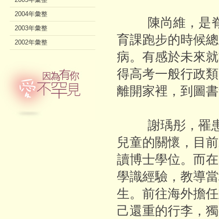
2004年彙整
陳尚維，是脊髓
2003年彙整
育課跑步的時候總
2002年彙整
病。有感於未來就
得高考一般行政類
離開家裡，到圖書
謝瑀彤，罹患面
兒童的關懷，目前
讀博士學位。而在
學識經驗，教導當
生。前往海外擔任
己還重的行李，獨