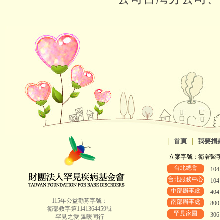
|
首頁
|
我要捐
立案字號：衛署醫字第8
台北總會
10
台北服務中心
10
中部辦事處
40
115年公益勸募字號：
南部辦事處
80
衛部救字第1141364459號
罕見家園
30
罕見之愛 溫暖同行