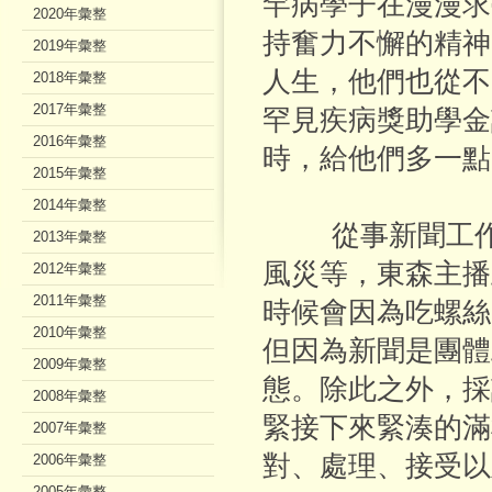
罕病學子在漫漫求
2020年彙整
持奮力不懈的精神
2019年彙整
人生，他們也從不
2018年彙整
2017年彙整
罕見疾病獎助學金
2016年彙整
時，給他們多一點
2015年彙整
2014年彙整
從事新聞工作即
2013年彙整
風災等，東森主播
2012年彙整
2011年彙整
時候會因為吃螺絲
2010年彙整
但因為新聞是團體
2009年彙整
態。除此之外，採
2008年彙整
緊接下來緊湊的滿
2007年彙整
對、處理、接受以
2006年彙整
2005年彙整