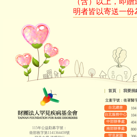
（含）以上，即贈
明者皆以寄送一份
|
首頁
|
我要捐
立案字號：衛署醫字第8
台北總會
10
台北服務中心
10
中部辦事處
40
115年公益勸募字號：
南部辦事處
80
衛部救字第1141364459號
罕見家園
30