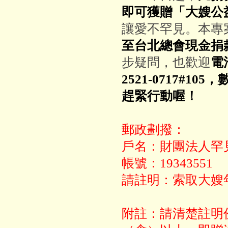
即可獲贈「大嫂公
讓愛不罕見。本專
至台北總會現金捐
步疑問，也歡迎
電
2521-0717#1
趕緊行動喔！
郵政劃撥：
戶名：財團法人罕
帳號：19343551
請註明：索取大嫂
附註：請清楚註明份