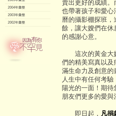
賣出更好的成績。
2004年彙整
也帶著孩子和愛心
2003年彙整
曆的攝影棚探班，
2002年彙整
餘，讓大嫂們在休
的感謝心意。
這次的黃金大嫂
們的精美寫真以及
滿生命力及創意的
人生中有任何考驗
陽光的一面！期待
朋友們更多的愛與
即日起，
凡捐