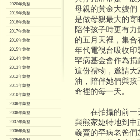
2020年彙整
母親的黃金大嫂們
2019年彙整
是做母親最大的寄
2018年彙整
陪伴孩子時更有力
2017年彙整
的五月天裡，集合
2016年彙整
年代電視台吸收印
2015年彙整
2014年彙整
罕病基金會作為捐
2013年彙整
這份禮物，邀請大
2012年彙整
油，陪伴她們與孩
2011年彙整
命裡的每一天。
2010年彙整
2009年彙整
在拍攝的前一天
2008年彙整
與熊家婕特地到中
2007年彙整
2006年彙整
義賣的罕病老爸們
2005年彙整