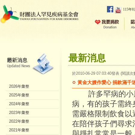
115年
最新消息
於2010-06-29 07:03:40發表 (閱讀次
黃金大嫂作愛心 捐款滿千
2026年彙整
許多罕病的小朋
2025年彙整
病，有的孩子需終
2024年彙整
需嚴格限制飲食以
2023年彙整
2022年彙整
在陪伴孩子們尋求
2021年彙整
與掙扎常常是一般