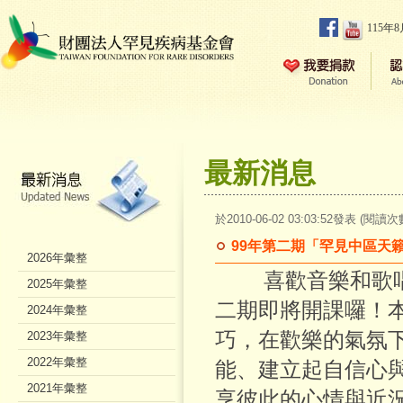
115年
最新消息
於2010-06-02 03:03:52發表 (閱讀次
99年第二期「罕見中區天籟
2026年彙整
喜歡音樂和歌唱的
2025年彙整
二期即將開課囉！
2024年彙整
巧，在歡樂的氣氛
2023年彙整
2022年彙整
能、建立起自信心
2021年彙整
享彼此的心情與近