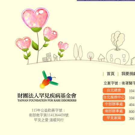
|
首頁
|
我要捐
立案字號：衛署醫字第8
台北總會
10
台北服務中心
10
中部辦事處
40
115年公益勸募字號：
南部辦事處
80
衛部救字第1141364459號
罕見家園
30
罕見之愛 溫暖同行