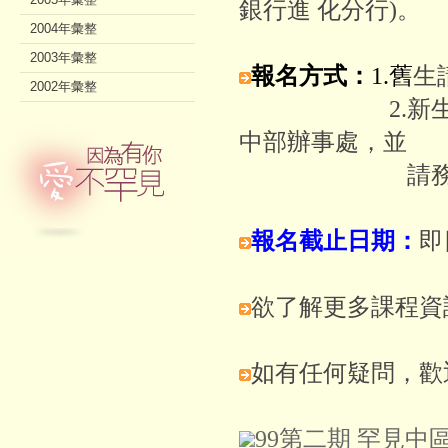
銀行進 化分行)。
2004年彙整
2003年彙整
報名方式：
1.
舊
生
2002年彙整
2.新生請將報名
中部辦事處，並
請務必來
報名截止日期：
即
欲了解更多課程資
如有任何疑問，歡迎電
99第二期 罕見