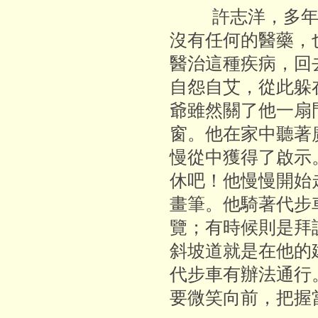
許志洋，多年前
沒有任何的醫藥，
醫治這種疾病，回
自怨自艾，從此躲
爺雖然關了他一扇
窗。他在家中聽著
慢從中獲得了啟示
休吧！他慢慢開始
畫筆。他騎著代步
覽；有時候則是拜
斜坡道就是在他的
代步車有辦法通行
要微笑向前，把握