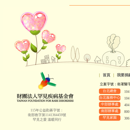
|
首頁
|
我要捐
立案字號：衛署醫字第8
台北總會
10
台北服務中心
10
中部辦事處
40
115年公益勸募字號：
南部辦事處
80
衛部救字第1141364459號
罕見家園
30
罕見之愛 溫暖同行