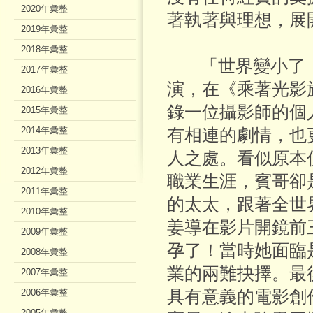
2020年彙整
著執著與理想，展
2019年彙整
2018年彙整
「世界變小了，
2017年彙整
演，在《乘著光影
2016年彙整
錄一位攝影師的個
2015年彙整
2014年彙整
有相連的劇情，也
2013年彙整
人之處。看似原本
2012年彙整
職業生涯，賓哥卻
2011年彙整
的太太，跟著全世
2010年彙整
姜導在影片開鏡前
2009年彙整
孕了！當時她面臨
2008年彙整
業的兩難抉擇。最
2007年彙整
2006年彙整
具有意義的電影創
2005年彙整