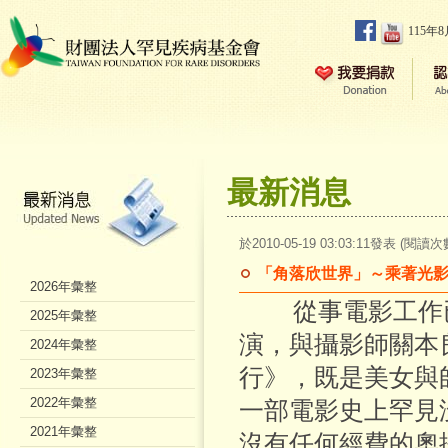
115年
最新消息
於2010-05-19 03:03:11發表 (閱讀次
「角落欣世界」～乘著光
2026年彙整
從事電影工作已
2025年彙整
演，與攝影師關本
2024年彙整
行》，既是美女與
2023年彙整
2022年彙整
一部電影史上罕見
2021年彙整
沒有任何經費的奧