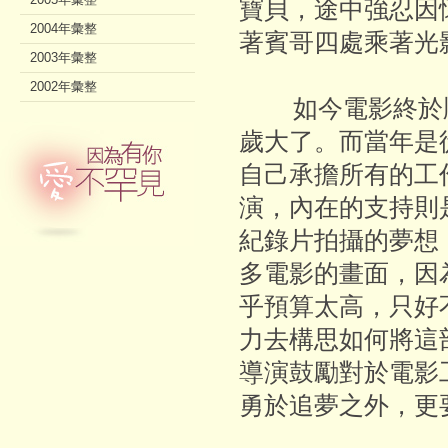
寶貝，途中強忍因
2004年彙整
著賓哥四處乘著光
2003年彙整
2002年彙整
如今電影終於順
歲大了。而當年是
自己承擔所有的工
演，內在的支持則
紀錄片拍攝的夢想
多電影的畫面，因
乎預算太高，只好
力去構思如何將這
導演鼓勵對於電影
勇於追夢之外，更