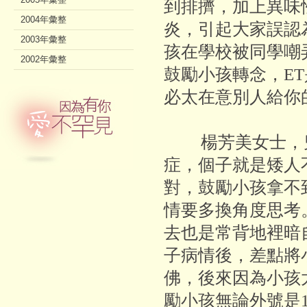
到排擠，加上異味
2004年彙整
炎，引起大家誤認
2003年彙整
孩在學校被同學嘲
2002年彙整
鼓勵小孩轉念，E
必太在意別人給你
楊芳美女士，兒
症，個子就是矮人
對，鼓勵小孩拿不
情要多換角度思考
去也是常背地裡暗
子病情後，差點將
佛，後來因為小孩
勵小孩無論外號是