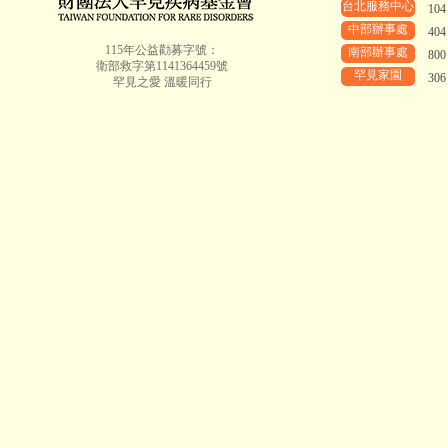
台北服務中心
10
中部辦事處
40
115年公益勸募字號：
南部辦事處
80
衛部救字第1141364459號
罕見家園
30
罕見之愛 溫暖同行