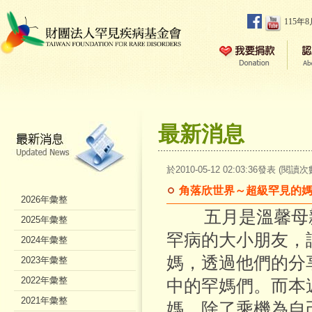
115年
最新消息
於2010-05-12 02:03:36發表 (閱讀次
角落欣世界～超級罕見的
2026年彙整
五月是溫馨母親
2025年彙整
罕病的大小朋友，
2024年彙整
媽，透過他們的分
2023年彙整
2022年彙整
中的罕媽們。而本
2021年彙整
媽，除了乘機為自