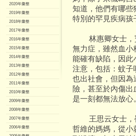
2020年彙整
知道，他們有哪些
2019年彙整
特別的罕見疾病孩
2018年彙整
2017年彙整
林惠卿女士，寶
2016年彙整
無力症，雖然血小
2015年彙整
2014年彙整
能確有缺陷，因此
2013年彙整
注意，包括：蚊子
2012年彙整
也出社會，但因為
2011年彙整
險，甚至於內傷出
2010年彙整
是一刻都無法放心
2009年彙整
2008年彙整
王思云女士，罹
2007年彙整
2006年彙整
哲維的媽媽，從小
2005年彙整