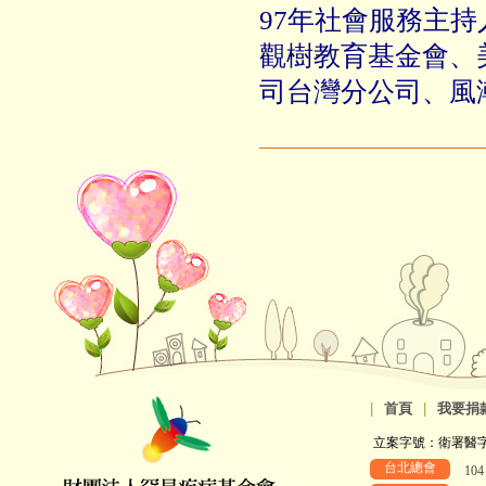
97年社會服務主
觀樹教育基金會、
司台灣分公司、風
|
首頁
|
我要捐
立案字號：衛署醫字第8
台北總會
10