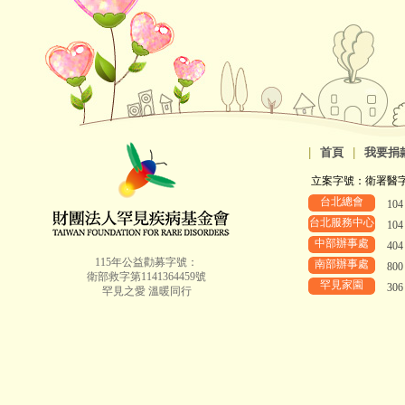
|
首頁
|
我要捐
立案字號：衛署醫字第8
台北總會
10
台北服務中心
10
中部辦事處
40
115年公益勸募字號：
南部辦事處
80
衛部救字第1141364459號
罕見家園
30
罕見之愛 溫暖同行