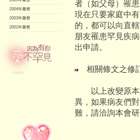
者（如父母）罹患
2004年彙整
現在只要家庭中有
2003年彙整
的，都可以向直轄
2002年彙整
朋友罹患罕見疾病
出申請。
相關條文之修訂
以上改變原本立
異，如果病友們對
難，請洽詢本會研究企