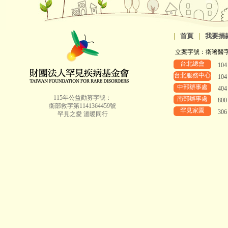
|
首頁
|
我要捐
立案字號：衛署醫字第8
台北總會
10
台北服務中心
10
中部辦事處
40
115年公益勸募字號：
南部辦事處
80
衛部救字第1141364459號
罕見家園
30
罕見之愛 溫暖同行