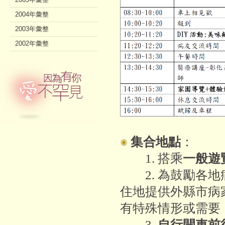
2004年彙整
2003年彙整
2002年彙整
集合地點
：
1. 搭乘
一般遊覽
2. 為鼓勵各地
住地提供外縣市病
有特殊情形或需要
3.
自行開車前往