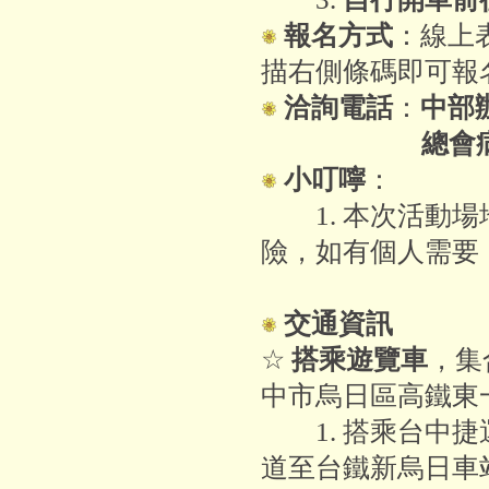
報名方式
：線上
描右側條碼即可報
洽詢電話
：
中部辦
總會病患服務組02
小叮嚀
：
1. 本次活動場
險，如有個人需要
交通資訊
☆
搭乘遊覽車
，集
中市烏日區高鐵東一
1. 搭乘台中捷
道至台鐵新烏日車