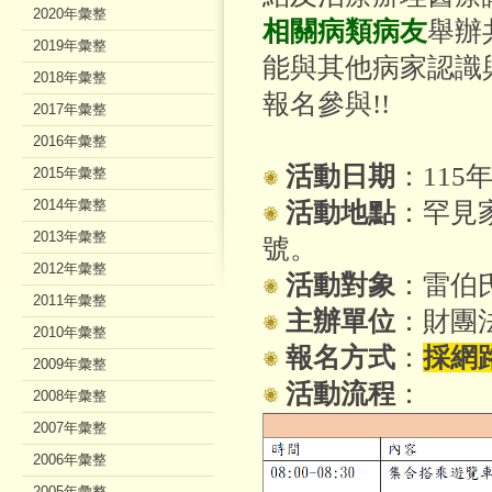
2020年彙整
相關病類病友
舉辦
2019年彙整
能與其他病家認識
2018年彙整
報名參與!!
2017年彙整
2016年彙整
活動日期
：115年
2015年彙整
2014年彙整
活動地點
：罕見
2013年彙整
號。
2012年彙整
活動對象
：雷伯
2011年彙整
主辦單位
：財團
2010年彙整
報名方式
：
採網路
2009年彙整
活動流程
：
2008年彙整
2007年彙整
2006年彙整
2005年彙整