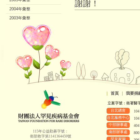
謝謝！
2004年彙整
2003年彙整
2002年彙整
|
首頁
|
我要捐
立案字號：衛署醫字第8
台北總會
10
台北服務中心
10
中部辦事處
40
115年公益勸募字號：
南部辦事處
80
衛部救字第1141364459號
罕見家園