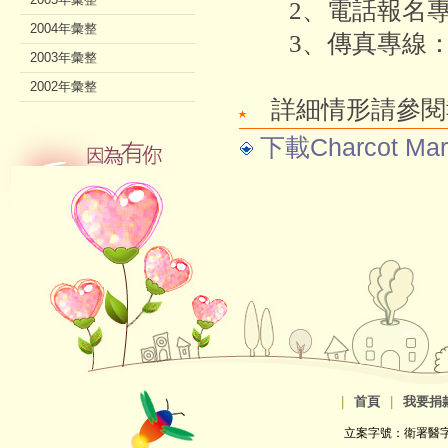
2、電話報名專線：0
2004年彙整
3、傳真專線：02
2003年彙整
2002年彙整
詳細情形請參閱
下載Charcot M
|
首頁
|
我要捐
立案字號：衛署醫字第8