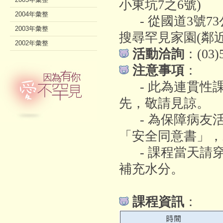
小東坑7之6號)
2004年彙整
- 從國道3號73公
2003年彙整
搜尋罕見家園(鄰
2002年彙整
活動洽詢
：(03
注意事項
：
- 此為連貫性
先，敬請見諒。
- 為保障病友
「安全同意書」，
- 課程當天請
補充水分。
課程資訊
：