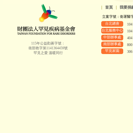
|
首頁
|
我要捐
立案字號：衛署醫字第8
台北總會
10
台北服務中心
10
中部辦事處
40
115年公益勸募字號：
南部辦事處
80
衛部救字第1141364459號
罕見家園
30
罕見之愛 溫暖同行