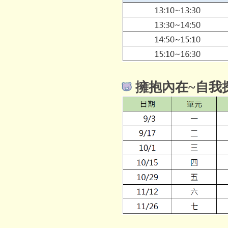
擁抱內在~自我