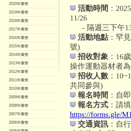
2020年彙整
活動時間
：
202
2019年彙整
11/26
2018年彙整
- 隔週三下午13:
2017年彙整
活動地點
：
罕見
2016年彙整
號)
2015年彙整
2014年彙整
招收對象
：
16
2013年彙整
操作運動器材者為
2012年彙整
招收人數
：
10
2011年彙整
共同參與)
2010年彙整
報名時間
：自即
2009年彙整
報名方式
：請填
2008年彙整
https://forms.gle/
2007年彙整
交通資訊
：自行
2006年彙整
2005年彙整