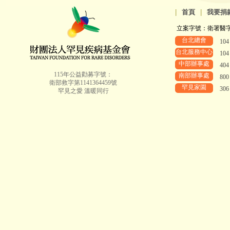
|
首頁
|
我要捐
立案字號：衛署醫字第8
台北總會
10
台北服務中心
10
中部辦事處
40
115年公益勸募字號：
南部辦事處
80
衛部救字第1141364459號
罕見家園
30
罕見之愛 溫暖同行