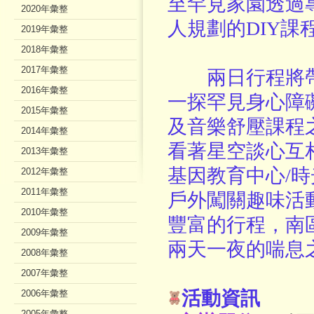
至罕見家園透過
2020年彙整
人規劃的DIY
2019年彙整
2018年彙整
2017年彙整
兩日行程將帶
2016年彙整
一探罕見身心障
2015年彙整
及音樂舒壓課程
2014年彙整
看著星空談心互
2013年彙整
基因教育中心/
2012年彙整
2011年彙整
戶外闖關趣味活
2010年彙整
豐富的行程，南
2009年彙整
兩天一夜的喘息
2008年彙整
2007年彙整
活動資訊
2006年彙整
2005年彙整