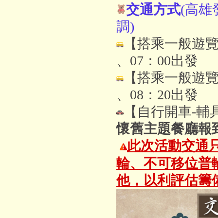
交通方式
(
高雄
調)
【搭乘一般遊覽
、07：00出發
【搭乘一般遊覽
、08：20出發
【自行開車-輔具
懷舊主題餐廳報
此次活動交通
輪、不可移位普
他，以利評估籌