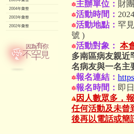
主辦單位：
財
2004年彙整
活動時間：
2024
2003年彙整
活動地點：
罕見
2002年彙整
號 )
活動對象：
本
多南區病友親近
名病友與一名主
報名連結：
http
報名時間：
即日
因人數眾多，
任何活動及未曾
後再以電話或簡