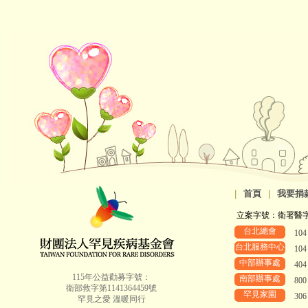
|
首頁
|
我要捐
立案字號：衛署醫字第8
台北總會
10
台北服務中心
10
中部辦事處
40
115年公益勸募字號：
南部辦事處
80
衛部救字第1141364459號
罕見家園
30
罕見之愛 溫暖同行