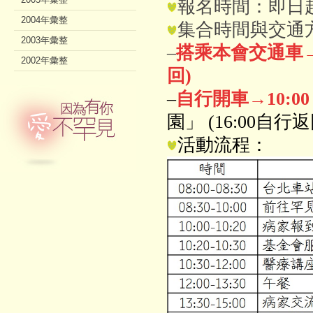
報名時間：即日起至
2004年彙整
集合時間與交通
2003年彙整
–
搭乘
本會交通車
2002年彙整
回)
–
自行開車
→
10:
園」 (16:00自行返
活動流程：