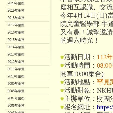
2020年彙整
庭相互認識、交流
2019年彙整
今年4月14日(
2018年彙整
院兒童醫學部 牛
2017年彙整
又有趣！誠摯邀請
2016年彙整
的週六時光！
2015年彙整
2014年彙整
2013年彙整
活動日期：
113
2012年彙整
活動時間：
08:00
2011年彙整
開車10:00集合)
2010年彙整
活動地點：
罕見
2009年彙整
活動對象：NKH
2008年彙整
主辦單位：財團
2007年彙整
報名網址：
https:
2006年彙整
2005年彙整