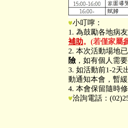
小叮嚀：
1. 為鼓勵各地病
補助
。(若僅家屬
2. 本次活動場
險
，如有個人需要
3. 如活動前1-
動通知本會，暫緩
4. 本會保留隨
洽詢電話：(02)25