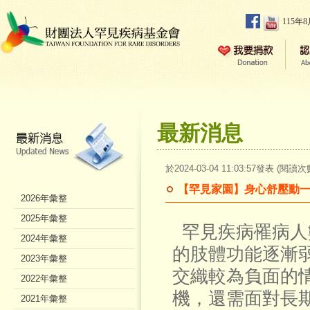
115年
最新消息
於2024-03-04 11:03:57發表 (閱讀次
【罕見家園】身心舒壓動一
2026年彙整
2025年彙整
罕見疾病罹病人
2024年彙整
的肢體功能逐漸
2023年彙整
交織較為負面的
2022年彙整
機，還需面對長
2021年彙整