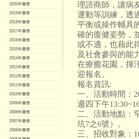
理諮商師，讓病
2020年彙整
運動等訓練，透
2019年彙整
2018年彙整
平衡或操作輔具
2017年彙整
確的復健姿勢，
2016年彙整
或不適，也藉此
2015年彙整
及社會參與的能
2014年彙整
在療癒花園，揮
2013年彙整
迎報名。
2012年彙整
報名資訊:
2011年彙整
一、活動時間：2024
2010年彙整
週四下午13:30~1
2009年彙整
2008年彙整
二、活動地點：罕
2007年彙整
坑7之6號）。
2006年彙整
三、招收對象：
2005年彙整