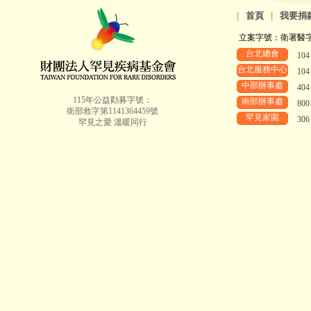
|
首頁
|
我要捐
立案字號：衛署醫字第8
台北總會
10
台北服務中心
10
中部辦事處
40
115年公益勸募字號：
南部辦事處
80
衛部救字第1141364459號
罕見家園
30
罕見之愛 溫暖同行