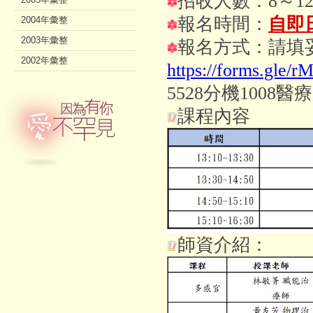
招收人數：8～1
報名時間：
自即日
2004年彙整
2003年彙整
報名方式：
請填
2002年彙整
https://forms.gle
5528
分機1008醫
課程內容
師資介紹：