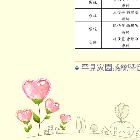
罕見家園感統暨