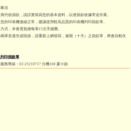
意事項
用超商代收捐款，請詳實填寫您的基本資料，以便捐款收據寄送作業。
確定您的印表機連線正常，建議使用較高品質的印表機列印捐款單。
捐款方式，本會需負擔每筆15元手續費。
款條碼單若遺失或毀損，請重新上網填寫，逾期（十天）之捐款單，將會自動失
上列印捐款單
服務專線：02-25210717 分機168 廖小姐