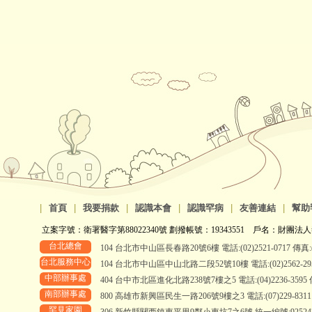
|
首頁
|
我要捐款
|
認識本會
|
認識罕病
|
友善連結
|
幫助
立案字號：衛署醫字第88022340號 劃撥帳號：19343551 戶名：財團法人
台北總會
104 台北市中山區長春路20號6樓 電話:(02)2521-0717 傳真:(0
台北服務中心
104 台北市中山區中山北路二段52號10樓 電話:(02)2562-2958、
中部辦事處
404 台中市北區進化北路238號7樓之5 電話:(04)2236-3595 傳真
南部辦事處
800 高雄市新興區民生一路206號9樓之3 電話:(07)229-8311 傳真
罕見家園