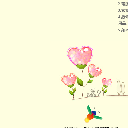
2.
3.
4.
用品
5.