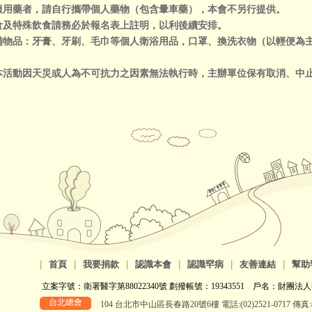
需服用藥者，請自行攜帶個人藥物（包含暈車藥），本會不另行提供。
素食及特殊飲食請務必於報名表上註明，以利後續安排。
必備物品：牙膏、牙刷、毛巾等個人衛浴用品，口罩、換洗衣物（以輕便為
。
如本活動因天災或人為不可抗力之因素無法執行時，主辦單位保有取消、中
|
首頁
|
我要捐款
|
認識本會
|
認識罕病
|
友善連結
|
幫助
立案字號：衛署醫字第88022340號 劃撥帳號：19343551 戶名：財團法人
台北總會
104 台北市中山區長春路20號6樓 電話:(02)2521-0717 傳真:(0