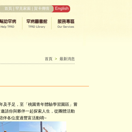
English
首頁
|
罕見家園
|
賀卡傳情
首頁
>
最新消息
少年及手足，至「桃園青年體驗學習園區」嘗
，邀請你與夥伴一起探索人生，從團體活動
陪伴各位度過豐富活動唷~