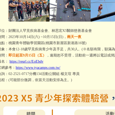
單位：財團法人罕見疾病基金會、林思宏X5醫師慈善基金會
間：2023年10月14日(六) ~10月15日(日)，
兩天一夜
地點：桃園青年體驗學習園區(桃園市新屋區新港路16號)
對象：本會12-18歲罕見疾病青少年及手足，共30人。(※名額有限，額
時間：
即日起至9月15日（五）
，逾期恕不受理，活動前一週將以電話或簡
報名：
https://reurl.cc/EoEbdv
官網參考：
https://www.tyacamps.com.tw/
詢：02-2521-0717分機134活動公關組 楊文瑄 專員
流程：(可能部分微調，依當天活動安排為主。)