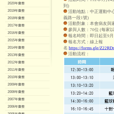
2020年彙整
到)
2019年彙整
活動地點：中正運動中心
義路一段1號)
2018年彙整
活動對象：本會病友與
2017年彙整
參與人數：70位 (每家以
2016年彙整
報名時間：即日起至9月1
2015年彙整
報名方式：線上報
2014年彙整
名
https://forms.gle/Z22
活動流程：
2013年彙整
2012年彙整
2011年彙整
2010年彙整
2009年彙整
2008年彙整
2007年彙整
2006年彙整
2005年彙整