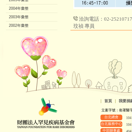
2004年彙整
2003年彙整
洽詢電話：02-252107
2002年彙整
玟禎 專員
|
首頁
|
我要捐
立案字號：衛署醫字第8
台北總會
10
台北服務中心
10
中部辦事處
40