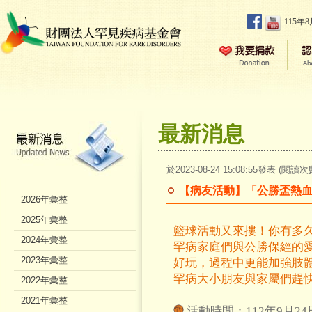
115年
最新消息
於2023-08-24 15:08:55發表 (閱讀次
【病友活動】「公勝盃熱
2026年彙整
2025年彙整
籃球活動又來摟！你有多
2024年彙整
罕病家庭們與公勝保經的
2023年彙整
好玩，過程中更能加強肢
罕病大小朋友與家屬們趕
2022年彙整
2021年彙整
活動時間：112年9月24日(日