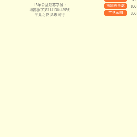
115年公益勸募字號：
南部辦事處
80
衛部救字第1141364459號
罕見家園
30
罕見之愛 溫暖同行