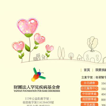
|
首頁
|
我要捐
立案字號：衛署醫字第8
台北總會
10
台北服務中心
10
中部辦事處
40
115年公益勸募字號：
南部辦事處
80
衛部救字第1141364459號
罕見家園
30