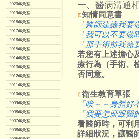
一、醫病溝通
2020年彙整
知情同意書
2019年彙整
2018年彙整
「醫師建議我要
2017年彙整
「我可以不要做
2016年彙整
「那手術前我需
2015年彙整
若您有上述擔心
2014年彙整
療行為（手術、
2013年彙整
否同意。
2012年彙整
2011年彙整
衛生教育單張
2010年彙整
「唉～～身體好
2009年彙整
2008年彙整
「我要怎麼跟醫
2007年彙整
看醫師時，可利
2006年彙整
詳細狀況，讓醫
2005年彙整