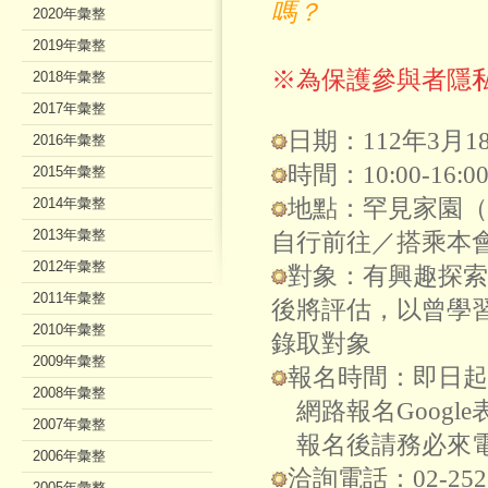
嗎？
2020年彙整
2019年彙整
※為保護參與者隱
2018年彙整
2017年彙整
日期：112年3月
2016年彙整
時間：10:00-16
2015年彙整
地點：罕見家園（
2014年彙整
2013年彙整
自行前往／搭乘本
2012年彙整
對象：有興趣探索
2011年彙整
後將評估，以曾學
2010年彙整
錄取對象
2009年彙整
報名時間：即日起至1
2008年彙整
網路報名Googl
2007年彙整
報名後請務必來
2006年彙整
洽詢電話：02-252
2005年彙整