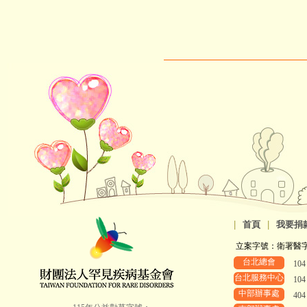
|
首頁
|
我要捐
立案字號：衛署醫字第8
台北總會
10
台北服務中心
10
中部辦事處
40