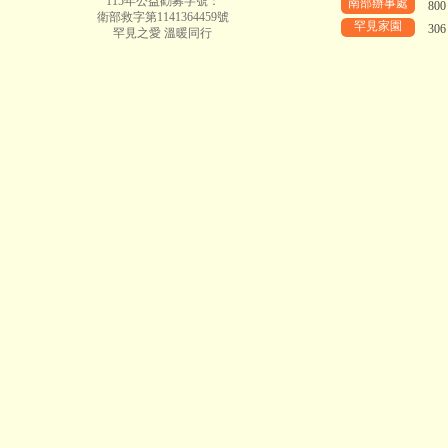
115年公益勸募字號：
南部辦事處
80
衛部救字第1141364459號
罕見家園
30
罕見之愛 溫暖同行