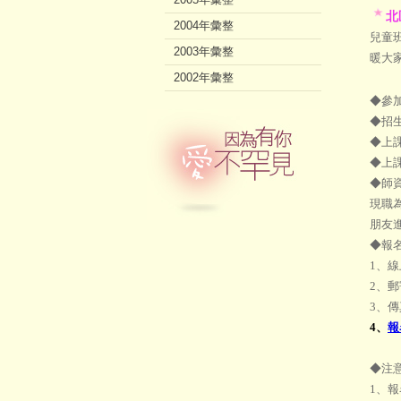
北
2004年彙整
兒童
2003年彙整
暖大
2002年彙整
◆參
◆招
◆上
◆上課
◆師
現職
朋友
◆報
1、
2、
3、傳真
4、
報
◆注
1、報