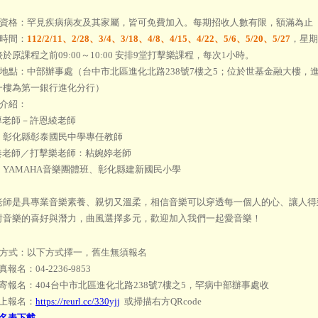
資格：罕見疾病病友及其家屬，皆可免費加入。每期招收人數有限，額滿為止
時間：
112/2/11、2/28、3/4、3/18、4/8、4/15、4/22、5/6、5/20、5/27
，星期六
於原課程之前09:00～10:00 安排9堂打擊樂課程，每次1小時。
地點：中部辦事處（台中市北區進化北路238號7樓之5；位於世基金融大樓，
一樓為第一銀行進化分行）
介紹：
導老師－許恩綾老師
：彰化縣彰泰國民中學專任教師
奏老師／打擊樂老師：粘婉婷老師
：YAMAHA音樂團體班、彰化縣建新國民小學
老師是具專業音樂素養、親切又溫柔，相信音樂可以穿透每一個人的心、讓人得
對音樂的喜好與潛力，曲風選擇多元，歡迎加入我們一起愛音樂！
方式：以下方式擇一，舊生無須報名
報名：04-2236-9853
寄報名：404台中市北區進化北路238號7樓之5，罕病中部辦事處收
線上報名：
https://reurl.cc/330yjj
或掃描右方QRcode
名表下載