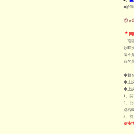
■
洽詢電
南
「南
歌唱
病不
命的
◆報
◆上
◆上
1、
2、
路右
3、捷
※疫