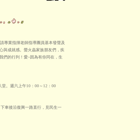
邀請專業指揮老師指導團員基本發聲及
心與成就感。螢火蟲家族朋友們，疾
我們的行列！愛~因為有你同在，生
堂。週六上午10：00～12：00
鐘；下車後沿復興一路直行，見民生一