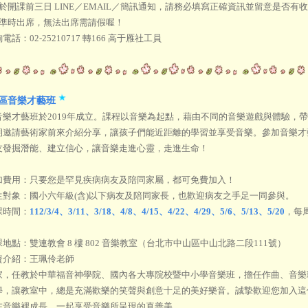
於開課前三日 LINE／EMAIL／簡訊通知，請務必填寫正確資訊並留意是否有
請準時出席，無法出席需請假喔！
電話：02-25210717 轉166 高于雁社工員
區音樂才藝班
音樂才藝班於2019年成立。課程以音樂為起點，藉由不同的音樂遊戲與體驗，
期邀請藝術家前來介紹分享，讓孩子們能近距離的學習並享受音樂。參加音樂才
友發掘潛能、建立信心，讓音樂走進心靈，走進生命！
加費用：只要您是罕見疾病病友及陪同家屬，都可免費加入！
生對象：國小六年級(含)以下病友及陪同家長，也歡迎病友之手足一同參與。
課時間：
112/3/4、3/11、3/18、4/8、4/15、4/22、4/29、5/6、5/13、5/20
，每周
地點：雙連教會 8 樓 802 音樂教室（台北市中山區中山北路二段111號）
資介紹：王珮伶老師
家，任教於中華福音神學院、國內各大專院校暨中小學音樂班，擔任作曲、音樂
學，讓教室中，總是充滿歡樂的笑聲與創意十足的美好樂音。誠摯歡迎您加入這
在音樂裡成長，一起享受音樂所呈現的真善美。