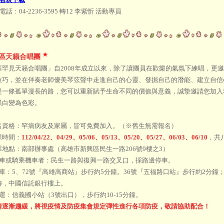
話：04-2236-3595 轉12 李紫忻 活動專員
區天籟合唱團
區罕見天籟合唱團」自2008年成立以來，除了讓團員在歡樂的氣氛下練唱，更
技巧，並在伴奏老師優美琴弦聲中走進自己的心靈、發掘自己的潛能、建立自信
是一條孤單漫長的路，您可以重新賦予生命不同的價值與意義，誠摯邀請您加入
黑白變為色彩。
名資格：罕病病友及家屬，皆可免費加入。（※舊生無需報名）
課時間：
112/04/22、04/29、05/06、05/13、05/20、05/27、06/03、06/10
，共八
課地點：南部辦事處（高雄市新興區民生一路206號9樓之3）
開車或騎乘機車者：民生一路與復興一路交叉口，採路邊停車。
公車：5、72號『高雄高商站』步行約5分鐘。36號『五福路口站』步行約2分
轉，中國信託銀行樓上。
運：信義國小站（3號出口），步行約10-15分鐘。
情逐漸趨緩，將視疫情及防疫集會規定彈性進行各項防疫，敬請協助配合！