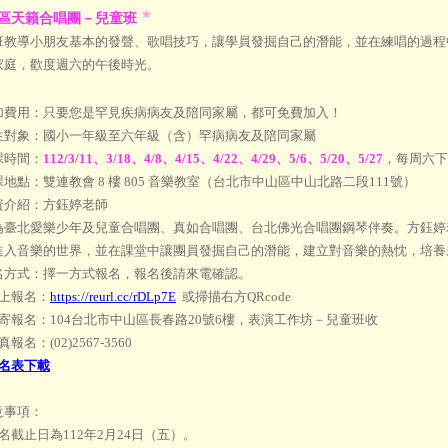
區天籟合唱團－兒童班
班教導小朋友基本的發聲、歌唱技巧，讓學員發掘自己的潛能，並在練唱的過程
家庭，歡度週六的午後時光。
加費用：只要您是罕見疾病病友及陪同家屬，都可免費加入！
生對象：國小一年級至六年級（含）罕病病友及陪同家屬
課時間：
112/3/11、3/18、4/8、4/15、4/22、4/29、5/6、5/20、5/27
，每周六下午
地點：雙連教會 8 樓 805 音樂教室（台北市中山區中山北路二段111號）
資介紹：方鈺婷老師
為臺北愛樂少年及兒童合唱團、真如合唱團、台北佛光合唱團鋼琴伴奏。方鈺婷
進入音樂的世界，並在課堂中讓團員發掘自己的潛能，建立對音樂的熱忱，培養
名方式：擇一方式報名，報名後請來電確認。
線上報名：
https://reurl.cc/rDLp7E
或掃描右方QRcode
郵寄報名：104台北市中山區長春路20號6樓，表演工作坊－兒童班收
報名：(02)2567-3560
名表下載
意事項：
名截止日為112年2月24日（五）。