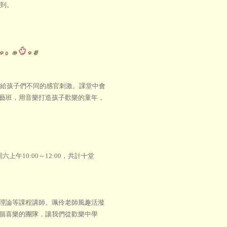
收到。
帶給孩子們不同的感官刺激。課堂中會
藝班，用音樂打造孩子歡樂的童年，
六上午10:00～12:00，共計十堂
理論等課程講師。珮伶老師風趣活潑
個喜樂的團隊，讓我們從歡樂中學