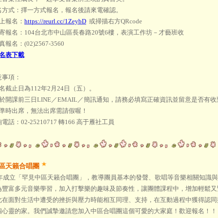
名方式：擇一方式報名，報名後請來電確認。
線上報名：
https://reurl.cc/1ZeybD
或掃描右方QRcode
郵寄報名：104台北市中山區長春路20號6樓，表演工作坊－才藝班收
報名：(02)2567-3560
名表下載
意事項：
名截止日為112年2月24日（五）。
將於開課前三日LINE／EMAIL／簡訊通知，請務必填寫正確資訊並留意是否有收
請準時出席，無法出席需請假喔！
電話：02-25210717 轉166 高于雁社工員
區天籟合唱團
08年成立「罕見中區天籟合唱團」，教導團員基本的發聲、歌唱等音樂相關知識
為豐富多元音樂學習，加入打擊樂的趣味及節奏性，讓團體課程中，增加輕鬆又
此在面對生活中遭受的挫折與壓力時能相互同理、支持，在互動過程中獲得認同
個心靈的家。我們誠摯邀請您加入中區合唱團這個可愛的大家庭！歡迎報名！！