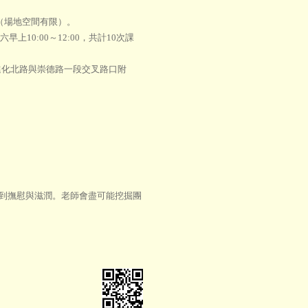
（場地空間有限）。
早上10:00～12:00，共計10次課
進化北路與崇德路一段交叉路口附
到撫慰與滋潤。老師會盡可能挖掘團