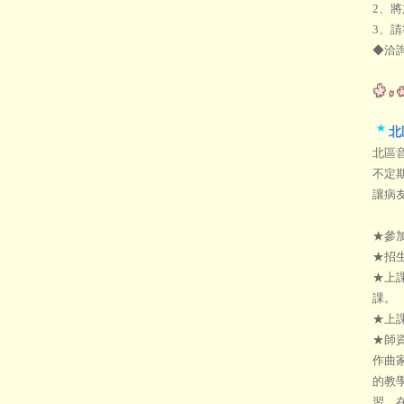
2、將
3、
◆洽詢
北
北區
不定
讓病
★參
★招
★上
課。
★上課
★師
作曲
的教
習，