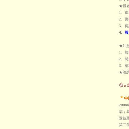
★報
1、
2、
3、傳真
4、
報
★注
1、報
2、
3、
★洽詢
中
20
唱；
讓彼
第二