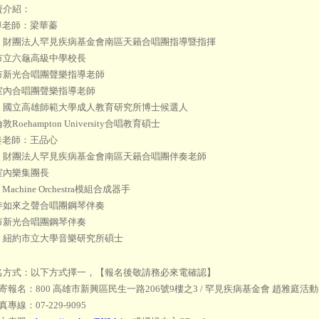
資介紹：
導老師：梁華蓁
：財團法人罕見疾病基金會南區天籟合唱團指導暨指揮
市立六龜高級中學校長
市新光合唱團聲樂指導老師
室內合唱團聲樂指導老師
：國立高雄師範大學成人教育研究所博士候選人
Roehampton University合唱教育碩士
奏老師：王品心
：財團法人罕見疾病基金會南區天籟合唱團伴奏老師
室內樂集團長
o Machine Orchestra模組合成器手
寺如來之聲合唱團鋼琴伴奏
市新光合唱團鋼琴伴奏
：紐約市立大學音樂研究所碩士
名方式：以下方式擇一，【報名後敬請務必來電確認】
寄報名：800 高雄市新興區民生一路206號9樓之3 / 罕見疾病基金會 趙雅庭活
專線：07-229-9095