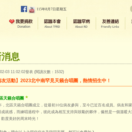
115年8月7日星期五
新消息
-02-03 11:02:02發表 (閱讀次數：1532)
病友活動】2023北中南罕見天籟合唱團，熱情招生中！
區天籟合唱團
04年，北區天籟合唱團成立，從最初10位病友參與，至今已近百名成員。病友和
與成就感，而練唱過程中，彼此成為相互支持與鼓勵的夥伴，儼然是一個溫暖大
，歡度美好的周末時光！