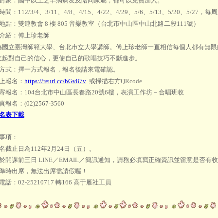
對象：國中以上之罕病病友及陪同家屬，都可以免費加入。
間：112/3/4、3/11、4/8、4/15、4/22、4/29、5/6、5/13、5/20、5/2
地點：雙連教會 8 樓 805 音樂教室（台北市中山區中山北路二段111號）
介紹：傅上珍老師
為國立臺灣師範大學、台北市立大學講師。傅上珍老師一直相信每個人都有無限
立起對自己的信心，更使自己的歌唱技巧不斷進步。
方式：擇一方式報名，報名後請來電確認。
線上報名：
https://reurl.cc/bGv87v
或掃描右方QRcode
郵寄報名：104台北市中山區長春路20號6樓，表演工作坊－合唱班收
報名：(02)2567-3560
名表下載
事項：
名截止日為112年2月24日（五）。
於開課前三日 LINE／EMAIL／簡訊通知，請務必填寫正確資訊並留意是否有
請準時出席，無法出席需請假喔！
話：02-25210717 轉166 高于雁社工員