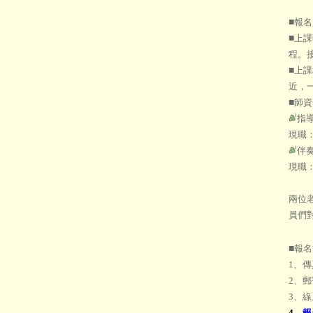
■
報名
■
上課
程。接
■
上課
近，
■
師資
指
現職
伴
現職
兩位
員們
■
報名
1、傳真
2、郵
3、
4、
報